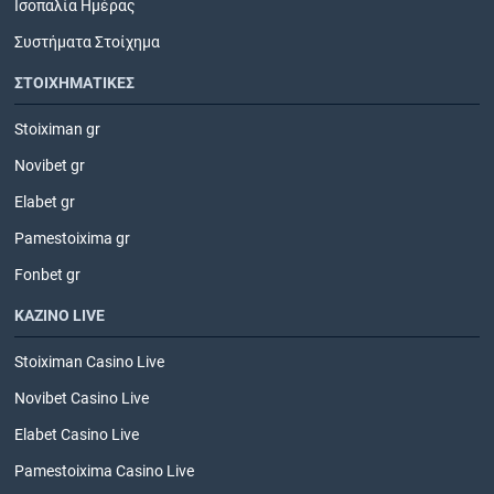
Ισοπαλία Ημέρας
Συστήματα Στοίχημα
ΣΤΟΙΧΗΜΑΤΙΚΕΣ
Stoiximan gr
Novibet gr
Elabet gr
Pamestoixima gr
Fonbet gr
ΚΑΖΙΝΟ LIVE
Stoiximan Casino Live
Novibet Casino Live
Elabet Casino Live
Pamestoixima Casino Live