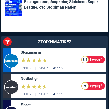
Εισιτήριο υπερδιαρκείας Stoiximan Super
League, στο Stoiximan Nation!
ΣΤΟΙΧΗΜΑΤΙΚΕΣ
Stoiximan gr
☆☆☆☆☆
★★★★★
9.4
Εγγραφή
ΕΕΕΠ | 21+ | ΠΑΙΞΕ ΥΠΕΥΘΥΝΑ
Novibet gr
☆☆☆☆☆
★★★★★
9
Εγγραφή
ΕΕΕΠ | 21+ | ΠΑΙΞΕ ΥΠΕΥΘΥΝΑ
Elabet