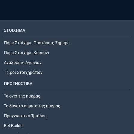
ΣΤΟΙΧΗΜΑ
Πάμε Στοίχημα Προτάσεις Σήμερα
Πάμε Στοίχημα Κουπόνι
Αναλύσεις Αγώνων
Τζίροι Στοιχημάτων
ΠΡΟΓΝΩΣΤΙΚΑ
Τα over της ημέρας
Το δυνατό σημείο της ημέρας
Προγνωστικά Τριάδες
Bet Builder