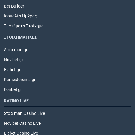
Bet Builder
Ισοπαλία Ημέρας
Συστήματα Στοίχημα
ΣΤΟΙΧΗΜΑΤΙΚΕΣ
Stoiximan gr
Novibet gr
Elabet gr
Pamestoixima gr
Fonbet gr
ΚΑΖΙΝΟ LIVE
Stoiximan Casino Live
Novibet Casino Live
Elabet Casino Live