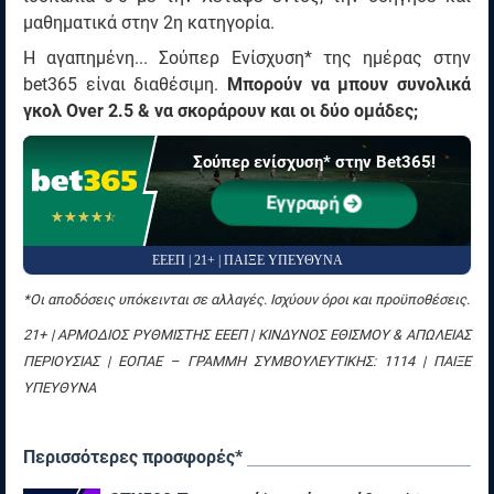
μαθηματικά στην 2η κατηγορία.
Η αγαπημένη... Σούπερ Ενίσχυση* της ημέρας στην
bet365 είναι διαθέσιμη.
Μπορούν να μπουν συνολικά
γκολ Over 2.5 & να σκοράρουν και οι δύο ομάδες;
Σούπερ ενίσχυση* στην Bet365!
Εγγραφή
☆☆☆☆☆
★★★★★
ΕΕΕΠ | 21+ | ΠΑΙΞΕ ΥΠΕΥΘΥΝΑ
*Οι αποδόσεις υπόκεινται σε αλλαγές. Ισχύουν όροι και προϋποθέσεις.
21+ | ΑΡΜΟΔΙΟΣ ΡΥΘΜΙΣΤΗΣ ΕΕΕΠ | ΚΙΝΔΥΝΟΣ ΕΘΙΣΜΟΥ & ΑΠΩΛΕΙΑΣ
ΠΕΡΙΟΥΣΙΑΣ | ΕΟΠΑΕ – ΓΡΑΜΜΗ ΣΥΜΒΟΥΛΕΥΤΙΚΗΣ: 1114 | ΠΑΙΞΕ
ΥΠΕΥΘΥΝΑ
Περισσότερες προσφορές*