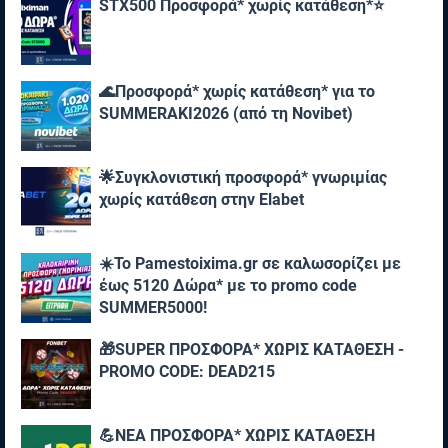
STX500 Προσφορά* χωρίς κατάθεση*⭐
🌊Προσφορά* χωρίς κατάθεση* για το
SUMMERAKI2026 (από τη Novibet)
🌟Συγκλονιστική προσφορά* γνωριμίας
χωρίς κατάθεση στην Elabet
☀️To Pamestoixima.gr σε καλωσορίζει με
έως 5120 Δώρα* με το promo code
SUMMER5000!
🎁SUPER ΠΡΟΣΦΟΡΑ* ΧΩΡΙΣ ΚΑΤΑΘΕΣΗ -
PROMO CODE: DEAD215
💪ΝΕΑ ΠΡΟΣΦΟΡΑ* ΧΩΡΙΣ ΚΑΤΑΘΕΣΗ