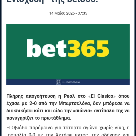
14 Μαΐου 2026 - 07:35
Πλήρης απογοήτευση η Ρεάλ στο «El Clasico» όπου
έχασε με 2-0 από την Μπαρτσελόνα, δεν μπόρεσε να
διεκδικήσει κάτι και είδε την «αιώνια» αντίπαλο της να
πανυγηρίζει το πρωτάθλημα.
Η Οβιέδο παρέμεινε για τέταρτο αγώνα χωρίς νίκη, η
ισοπαλία 0-0 με την Χετάφε εντός, την οδήγησε και