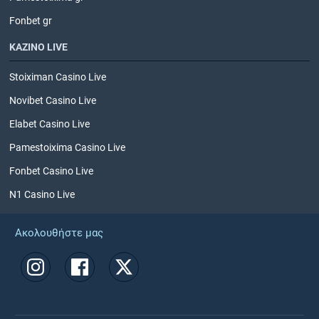
Fonbet gr
ΚΑΖΙΝΟ LIVE
Stoiximan Casino Live
Novibet Casino Live
Elabet Casino Live
Pamestoixima Casino Live
Fonbet Casino Live
N1 Casino Live
Ακολουθήστε μας