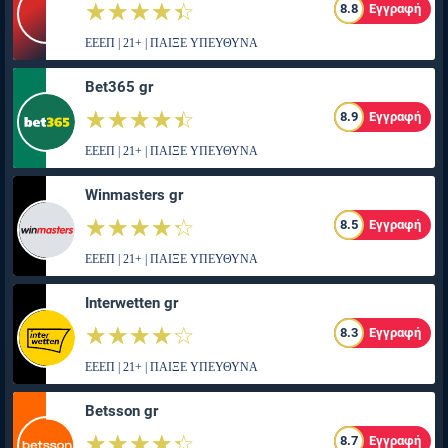
☆☆☆☆☆
★★★★★
8.8
Εγγραφή
ΕΕΕΠ | 21+ | ΠΑΙΞΕ ΥΠΕΥΘΥΝΑ
Bet365 gr
☆☆☆☆☆
★★★★★
8.9
Εγγραφή
ΕΕΕΠ | 21+ | ΠΑΙΞΕ ΥΠΕΥΘΥΝΑ
Winmasters gr
☆☆☆☆☆
★★★★★
8.5
Εγγραφή
ΕΕΕΠ | 21+ | ΠΑΙΞΕ ΥΠΕΥΘΥΝΑ
Interwetten gr
☆☆☆☆☆
★★★★★
8.3
Εγγραφή
ΕΕΕΠ | 21+ | ΠΑΙΞΕ ΥΠΕΥΘΥΝΑ
Betsson gr
☆☆☆☆☆
★★★★★
8.7
Εγγραφή