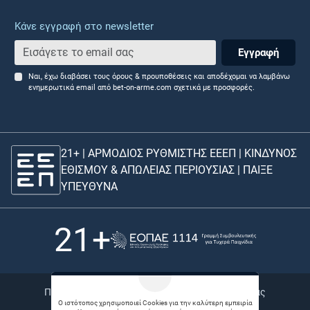
Κάνε εγγραφή στο newsletter
Εγγραφή
Ναι, έχω διαβάσει τους όρους & προυποθέσεις και αποδέχομαι να λαμβάνω
ενημερωτικά email από bet-on-arme.com σχετικά με προσφορές.
21+ | ΑΡΜΟΔΙΟΣ ΡΥΘΜΙΣΤΗΣ ΕΕΕΠ | ΚΙΝΔΥΝΟΣ
ΕΘΙΣΜΟΥ & ΑΠΩΛΕΙΑΣ ΠΕΡΙΟΥΣΙΑΣ |
ΠΑΙΞΕ
ΥΠΕΥΘΥΝΑ
21+
Πολιτική απορρήτου |
Bet Links |
Θέσεις εργασίας
Ο ιστότοπος χρησιμοποιεί Cookies για την καλύτερη εμπειρία