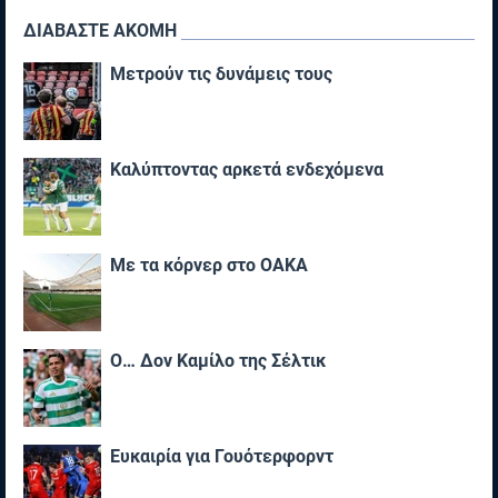
ΔΙΑΒΑΣΤΕ ΑΚΟΜΗ
Μετρούν τις δυνάμεις τους
Καλύπτοντας αρκετά ενδεχόμενα
Με τα κόρνερ στο ΟΑΚΑ
Ο… Δον Καμίλο της Σέλτικ
Ευκαιρία για Γουότερφορντ