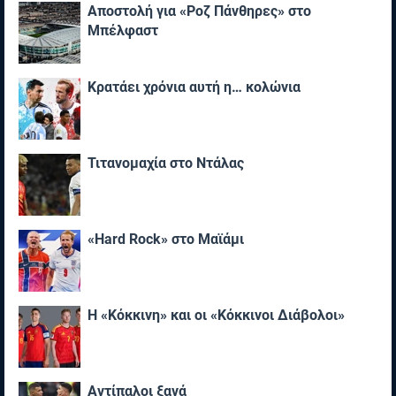
Aποστολή για «Ροζ Πάνθηρες» στο
Μπέλφαστ
Κρατάει χρόνια αυτή η… κολώνια
Τιτανομαχία στο Ντάλας
«Hard Rock» στο Μαϊάμι
Η «Κόκκινη» και οι «Κόκκινοι Διάβολοι»
Aντίπαλοι ξανά