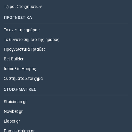
Τζίροι Στοιχημάτων
ΠΡΟΓΝΩΣΤΙΚΑ
Τα over της ημέρας
Το δυνατό σημείο της ημέρας
Προγνωστικά Τριάδες
Bet Builder
Ισοπαλία Ημέρας
Συστήματα Στοίχημα
ΣΤΟΙΧΗΜΑΤΙΚΕΣ
Stoiximan gr
Novibet gr
Elabet gr
Pamestoixima gr