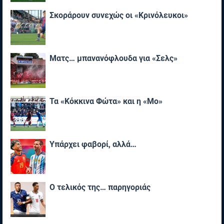
Σκοράρουν συνεχώς οι «Κρινόλευκοι»
Mατς… μπανανόφλουδα για «Σελς»
Τα «Κόκκινα Φώτα» και η «Μο»
Υπάρχει φαβορί, αλλά…
Ο τελικός της… παρηγοριάς