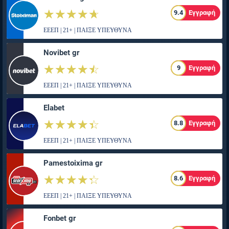
☆☆☆☆☆
★★★★★
9.4
Εγγραφή
ΕΕΕΠ | 21+ | ΠΑΙΞΕ ΥΠΕΥΘΥΝΑ
Novibet gr
☆☆☆☆☆
★★★★★
9
Εγγραφή
ΕΕΕΠ | 21+ | ΠΑΙΞΕ ΥΠΕΥΘΥΝΑ
Elabet
☆☆☆☆☆
★★★★★
8.8
Εγγραφή
ΕΕΕΠ | 21+ | ΠΑΙΞΕ ΥΠΕΥΘΥΝΑ
Pamestoixima gr
☆☆☆☆☆
★★★★★
8.6
Εγγραφή
ΕΕΕΠ | 21+ | ΠΑΙΞΕ ΥΠΕΥΘΥΝΑ
Fonbet gr