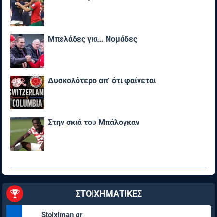
Mπελάδες για… Νομάδες
Δυσκολότερο απ’ ότι φαίνεται
Στην σκιά του Μπάλογκαν
ΣΤΟΙΧΗΜΑΤΙΚΕΣ
Stoiximan gr