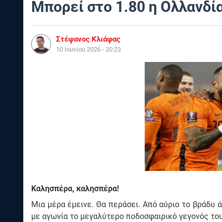
Μπορεί στο 1.80 η Ολλανδί
Στέφανος Κλιάφας
10 Ιουνίου 2026 - 20:23
Καλησπέρα, καλησπέρα!
Μια μέρα έμεινε. Θα περάσει. Από αύριο το βράδυ 
με αγωνία το μεγαλύτερο ποδοσφαιρικό γεγονός του