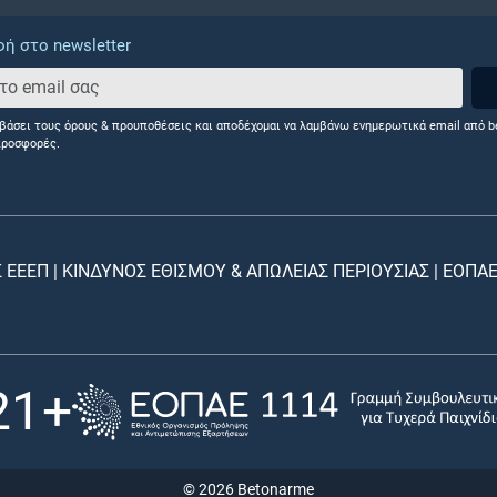
ή στο newsletter
αβάσει τους όρους & προυποθέσεις και αποδέχομαι να λαμβάνω ενημερωτικά email από b
προσφορές.
 ΕΕΕΠ | ΚΙΝΔΥΝΟΣ ΕΘΙΣΜΟΥ & ΑΠΩΛΕΙΑΣ ΠΕΡΙΟΥΣΙΑΣ |
ΕΟΠΑΕ
21+
© 2026 Betonarme