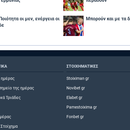
Γερμανίας
περάσουν
Ποιότητα οι μεν, ενέργεια οι
Μπορούν και με τα 
δε
ΙΚΑ
ΣΤΟΙΧΗΜΑΤΙΚΕΣ
ς ημέρας
Stoiximan gr
σημείο της ημέρας
Novibet gr
κά Τριάδες
Elabet gr
Pamestoixima gr
Ημέρας
Fonbet gr
 Στοίχημα