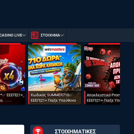
CASINO LIVE
ΣΤΟΙΧΗΜΑ
r*✅ ΕΕΕΠ|21+
Κωδικός SUMMER710✅
Αποκλειστικό Promo✅
να
ΕΕΕΠ|21+ Παίξε Υπεύθυνα
ΕΕΕΠ|21+ Παίξε Υπεύθυνα
ΣΤΟΙΧΗΜΑΤΙΚΕΣ