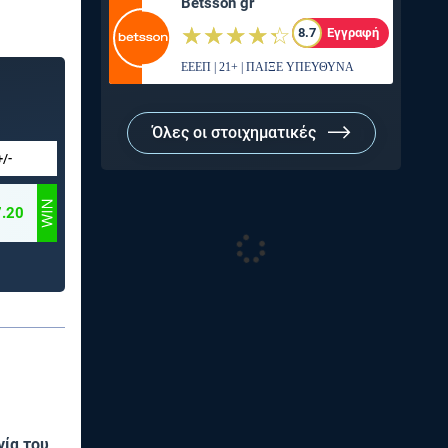
Betsson gr
☆☆☆☆☆
★★★★★
8.7
Εγγραφή
ΕΕΕΠ | 21+ | ΠΑΙΞΕ ΥΠΕΥΘΥΝΑ
Όλες οι στοιχηματικές
+/-
7.20
γία του