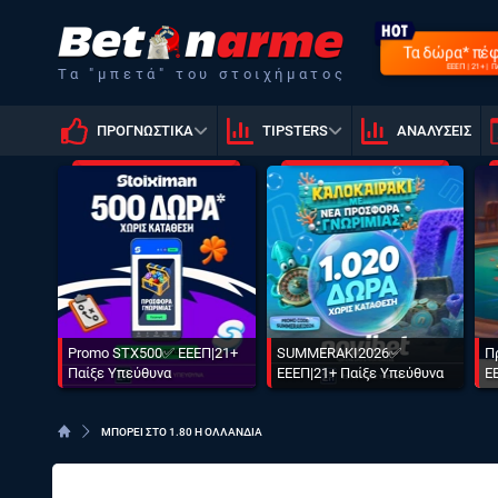
Τα δώρα* πέφ
ΕΕΕΠ | 21+ |
Τα "μπετά" του στοιχήματος
ΠΡΟΓΝΩΣΤΙΚΑ
TIPSTERS
ΑΝΑΛΥΣΕΙΣ
Promo STX500✅ ΕΕΕΠ|21+
SUMMERAKI2026✅
Π
Παίξε Υπεύθυνα
ΕΕΕΠ|21+ Παίξε Υπεύθυνα
Ε
ΜΠΟΡΕΙ ΣΤΟ 1.80 Η ΟΛΛΑΝΔΙΑ