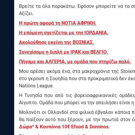
Βρείτε τα όλα παρακάτω. Εφόσον μπορείτε να τα συ
Αξίζει.
Η πρώτη αφορά τη ΝΟΤΙΑ ΑΦΡΙΚΗ.
Η επόμενη σχετίζεται με την ΙΟΡΔΑΝΙΑ.
Ακολούθησε εκείνη της ΒΟΣΝΙΑΣ.
Συνεχίσαμε η διπλή με ΙΡΑΚ και ΒΕΛΓΙΟ.
Πήγαμε και ΑΛΓΕΡΙΑ, με ομάδα που στηρίζω πολύ.
Μου αρέσει ακόμα ένα, στα μακροχρόνια της Stoixim
στο γκρουπ η Σουηδία που στα προκριματικά δεν έκ
Nations League.
Η Τυνησία που από τις βορειοαφρικανικές ομάδες
Αίγυπτο. Ομάδα που μπορεί να την απειλήσει είναι 
Μολονότι οι Ολλανδοί στα φιλικά έβγαλαν κάποια π
θα παίξουν αυτό που ξέρουν, με την πρωτιά στον 
Δώρα* & Κουπόνια 10€ Efood & Dominos
.