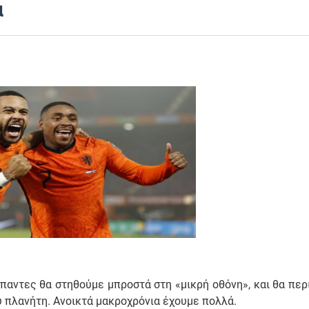
α
άπαντες θα στηθούμε μπροστά στη «μικρή οθόνη», και θα πε
 πλανήτη. Ανοικτά μακροχρόνια έχουμε πολλά.