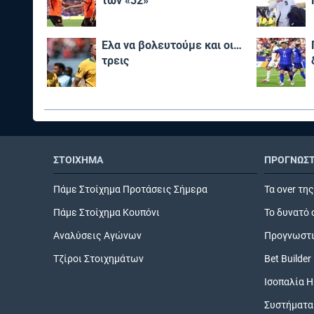
των «32»
Έλα να βολευτούμε και οι…
τρεις
ΣΤΟΙΧΗΜΑ
ΠΡΟΓΝΩΣΤ
Πάμε Στοίχημα Προτάσεις Σήμερα
Τα over τη
Πάμε Στοίχημα Κουπόνι
Το δυνατό 
Αναλύσεις Αγώνων
Προγνωστι
Τζίροι Στοιχημάτων
Bet Builder
Ισοπαλία 
Συστήματα