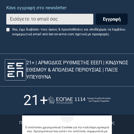
Κάνε εγγραφή στο newsletter
Εγγραφή
Ναι, έχω διαβάσει τους όρους & προυποθέσεις και αποδέχομαι να λαμβάνω
ενημερωτικά email από bet-on-arme.com σχετικά με προσφορές.
21+ | ΑΡΜΟΔΙΟΣ ΡΥΘΜΙΣΤΗΣ ΕΕΕΠ | ΚΙΝΔΥΝΟΣ
ΕΘΙΣΜΟΥ & ΑΠΩΛΕΙΑΣ ΠΕΡΙΟΥΣΙΑΣ |
ΠΑΙΞΕ
ΥΠΕΥΘΥΝΑ
21+
Πολιτική απορρήτου |
Bet Links |
Θέσεις εργασίας
Ο ιστότοπος χρησιμοποιεί Cookies για την καλύτερη εμπειρία
σας. Χρησιμοποιώντας αυτόν τον ιστότοπο, συμφωνείτε με
© 2026 Betonarme