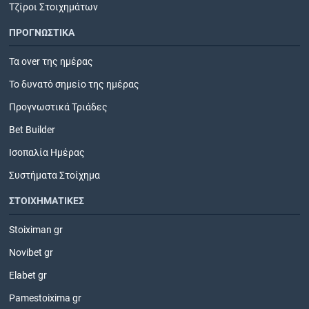
Τζίροι Στοιχημάτων
ΠΡΟΓΝΩΣΤΙΚΑ
Τα over της ημέρας
Το δυνατό σημείο της ημέρας
Προγνωστικά Τριάδες
Bet Builder
Ισοπαλία Ημέρας
Συστήματα Στοίχημα
ΣΤΟΙΧΗΜΑΤΙΚΕΣ
Stoiximan gr
Novibet gr
Elabet gr
Pamestoixima gr