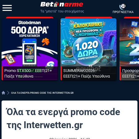
Τα "μπετά" του στοιχήματος
ΠΡΟΓΝΩΣΤΙΚΑ
Promo STX500✅ ΕΕΕΠ|21+
SUMMERAKI2026✅
Προσφορ
Παίξε Υπεύθυνα
ΕΕΕΠ|21+ Παίξε Υπεύθυνα
ΕΕΕΠ|21+
ΟΛΑ ΤΑ ΕΝΕΡΓΑ PROMO CODE ΤΗΣ INTERWETTEN.GR
Όλα τα ενεργά promo code
της Interwetten.gr