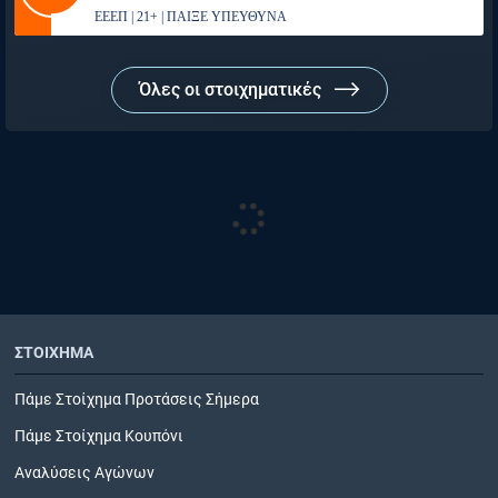
ΕΕΕΠ | 21+ | ΠΑΙΞΕ ΥΠΕΥΘΥΝΑ
Όλες οι στοιχηματικές
ΣΤΟΙΧΗΜΑ
Πάμε Στοίχημα Προτάσεις Σήμερα
Πάμε Στοίχημα Κουπόνι
Αναλύσεις Αγώνων