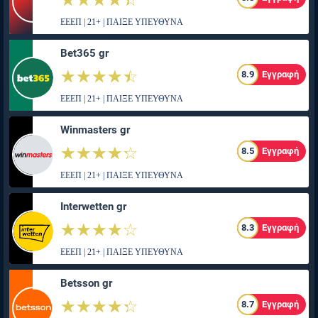
☆☆☆☆☆
★★★★★
ΕΕΕΠ | 21+ | ΠΑΙΞΕ ΥΠΕΥΘΥΝΑ
Bet365 gr
☆☆☆☆☆
★★★★★
8.9
Εγγραφή
ΕΕΕΠ | 21+ | ΠΑΙΞΕ ΥΠΕΥΘΥΝΑ
Winmasters gr
☆☆☆☆☆
★★★★★
8.5
Εγγραφή
ΕΕΕΠ | 21+ | ΠΑΙΞΕ ΥΠΕΥΘΥΝΑ
Interwetten gr
☆☆☆☆☆
★★★★★
8.3
Εγγραφή
ΕΕΕΠ | 21+ | ΠΑΙΞΕ ΥΠΕΥΘΥΝΑ
Betsson gr
☆☆☆☆☆
★★★★★
8.7
Εγγραφή