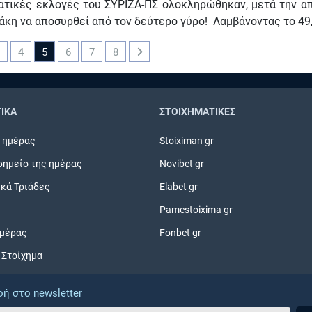
ατικές εκλογές του ΣΥΡΙΖΑ-ΠΣ ολοκληρώθηκαν, μετά την α
κη να αποσυρθεί από τον δεύτερο γύρο! Λαμβάνοντας το 49,
4
5
6
7
8
ΙΚΑ
ΣΤΟΙΧΗΜΑΤΙΚΕΣ
ς ημέρας
Stoiximan gr
σημείο της ημέρας
Novibet gr
κά Τριάδες
Elabet gr
Pamestoixima gr
Ημέρας
Fonbet gr
 Στοίχημα
ή στο newsletter