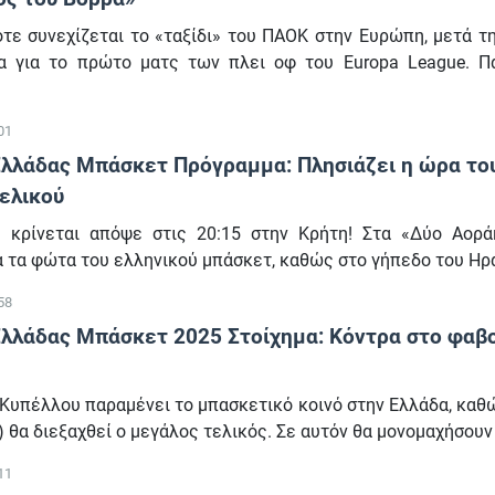
τε συνεχίζεται το «ταξίδι» του ΠΑΟΚ στην Ευρώπη, μετά τ
α για το πρώτο ματς των πλει οφ του Europa League. Π
01
λλάδας Μπάσκετ Πρόγραμμα: Πλησιάζει η ώρα το
ελικού
ς κρίνεται απόψε στις 20:15 στην Κρήτη! Στα «Δύο Αορά
α τα φώτα του ελληνικού μπάσκετ, καθώς στο γήπεδο του Ηρα
58
λλάδας Μπάσκετ 2025 Στοίχημα: Κόντρα στο φαβο
Κυπέλλου παραμένει το μπασκετικό κοινό στην Ελλάδα, καθ
 θα διεξαχθεί ο μεγάλος τελικός. Σε αυτόν θα μονομαχήσουν τ
11