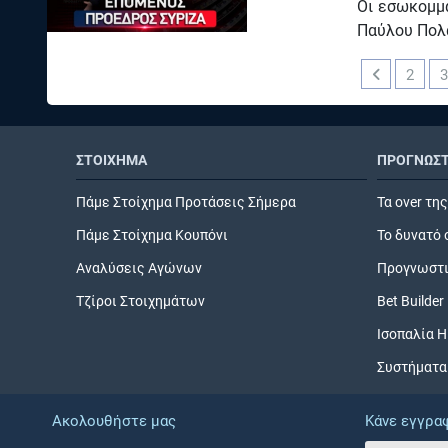
Οι εσωκομμ
Παύλου Πολά
2
3
ΣΤΟΙΧΗΜΑ
ΠΡΟΓΝΩΣΤ
Πάμε Στοίχημα Προτάσεις Σήμερα
Τα over τη
Πάμε Στοίχημα Κουπόνι
Το δυνατό 
Αναλύσεις Αγώνων
Προγνωστι
Τζίροι Στοιχημάτων
Bet Builder
Ισοπαλία 
Συστήματα
Ακολουθήστε μας
Κάνε εγγραφ