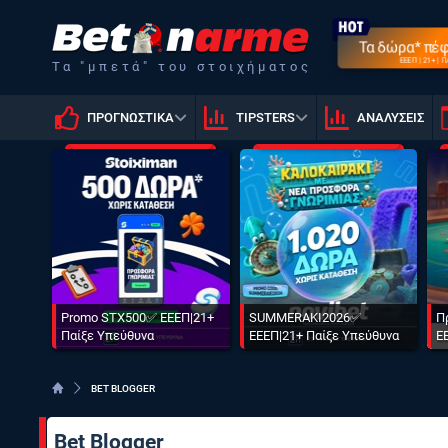
Τα δώρα* πέφ
ΕΕΕΠ | 21+ |
Τα "μπετά" του στοιχήματος
ΠΡΟΓΝΩΣΤΙΚΑ
TIPSTERS
ΑΝΑΛΥΣΕΙΣ
Promo STX500✅ ΕΕΕΠ|21+
SUMMERAKI2026✅
Π
Παίξε Υπεύθυνα
ΕΕΕΠ|21+ Παίξε Υπεύθυνα
Ε
BET BLOGGER
Bet Blogger