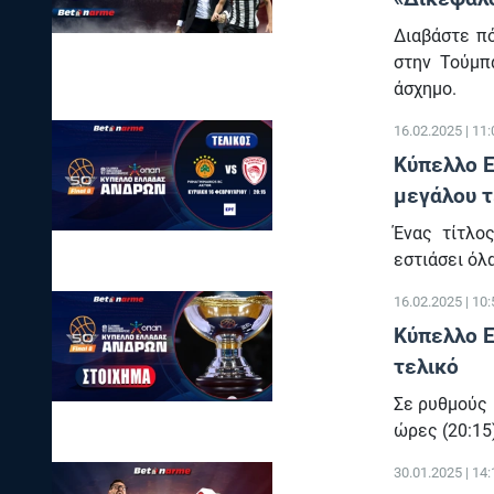
Διαβάστε πό
στην Τούμπ
άσχημο.
16.02.2025 | 11:
Κύπελλο Ε
μεγάλου τ
Ένας τίτλο
εστιάσει όλ
16.02.2025 | 10:
Κύπελλο Ε
τελικό
Σε ρυθμούς 
ώρες (20:15)
30.01.2025 | 14: