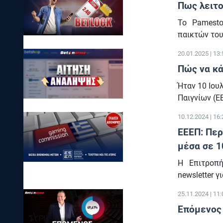
Πως λειτο
Το Pamesto
παικτών του
20.01.2025 | 13:
Πώς να κά
Ήταν 10 Ιου
Παιγνίων (ΕΕ
10.12.2024 | 16:
ΕΕΕΠ: Περ
μέσα σε 1
Η Επιτροπή
newsletter γ
25.11.2024 | 11:
Επόμενος 