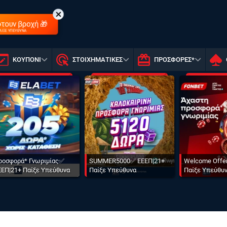
τουν βροχή 🎁
 ΠΑΙΞΕ ΥΠΕΥΘΥΝΑ
ΚΟΥΠΟΝΙ
ΣΤΟΙΧΗΜΑΤΙΚΕΣ
ΠΡΟΣΦΟΡΕΣ*
ροσφορά* Γνωριμίας✅
SUMMER5000✅ ΕΕΕΠ|21+
Welcome Offe
ΕΕΠ|21+ Παίξε Υπεύθυνα
Παίξε Υπεύθυνα
Παίξε Υπεύθυ