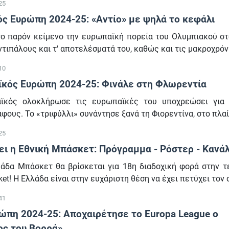
25
ς Ευρώπη 2024-25: «Αντίο» με ψηλά το κεφάλι
ο παρόν κείμενο την ευρωπαϊκή πορεία του Ολυμπιακού στ
ντιπάλους και τ' αποτελέσματά του, καθώς και τις μακροχρόνι
10
κός Ευρώπη 2024-25: Φινάλε στη Φλωρεντία
ϊκός ολοκλήρωσε τις ευρωπαϊκές του υποχρεώσει για
φους. Το «τριφύλλι» συνάντησε ξανά τη Φιορεντίνα, στο πλαίσ
25
ει η Εθνική Μπάσκετ: Πρόγραμμα - Ρόστερ - Κανάλ
άδα Μπάσκετ θα βρίσκεται για 18η διαδοχική φορά στην τ
et! Η Ελλάδα είναι στην ευχάριστη θέση να έχει πετύχει τον σ
41
πη 2024-25: Αποχαιρέτησε το Europa League ο
ος του Βορρά»