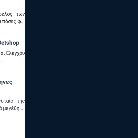
όφελος των
 πόσες φ...
Betshop
και Ελέγχου
..
ληνες
ευταίο της
ά μεγέθη...