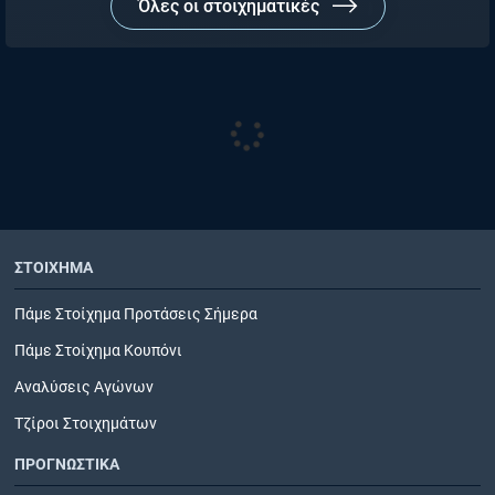
Όλες οι στοιχηματικές
ΣΤΟΙΧΗΜΑ
Πάμε Στοίχημα Προτάσεις Σήμερα
Πάμε Στοίχημα Κουπόνι
Αναλύσεις Αγώνων
Τζίροι Στοιχημάτων
ΠΡΟΓΝΩΣΤΙΚΑ