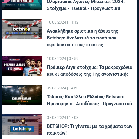
Ολυμπιακοί Αγώνες Μπάσκετ 2024:
Στοίχημα - Τελικοί - Προγνωστικά
10.08.2024 | 11:12
Ανακλήθηκε οριστικά η άδεια της
Betshop: Αναλυτικά τα ποσά που
οφείλονται στους παίκτες
10.08.2024 | 07:59
Πρέμιερ Λιγκ στοίχημα: Τα μακροχρόνια
και οι αποδόσεις της 1ης αγωνιστικής
09.08.2024 | 14:50
Τελικός Κυπέλλου Ελλάδας Betsson:
Ημερομηνία | Αποδόσεις | Προγνωστικό
07.08.2024 | 17:03
BETSHOP: Τι γίνεται με τα χρήματα των
παικτών!