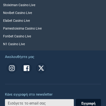
Stoiximan Casino Live
Novibet Casino Live
Elabet Casino Live
Pamestoixima Casino Live
Fonbet Casino Live
N1 Casino Live
Ακολουθήστε μας
Κάνε εγγραφή στο newsletter
Εγγραφή