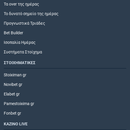
Τα over της ημέρας
Το δυνατό σημείο της ημέρας
Προγνωστικά Τριάδες
Bet Builder
Ισοπαλία Ημέρας
Συστήματα Στοίχημα
ΣΤΟΙΧΗΜΑΤΙΚΕΣ
Stoiximan gr
Novibet gr
Elabet gr
Pamestoixima gr
Fonbet gr
ΚΑΖΙΝΟ LIVE