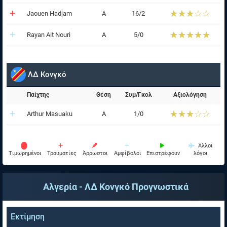
☆☆☆☆☆
★★★★★
Jaouen Hadjam
Α
16/2
☆☆☆☆☆
★★★★★
Rayan Ait Nouri
Α
5/0
ΛΔ Κονγκό
Παίχτης
Θέση
Συμ/Γκολ
Αξιολόγηση
☆☆☆☆☆
★★★★★
Arthur Masuaku
Α
1/0
Άλλοι
Tιμωρημένοι
Τραυματίες
Άρρωστοι
Αμφίβολοι
Επιστρέφουν
λόγοι
Αλγερία - ΛΔ Κονγκό
Προγνωστικά
Εκτίμηση