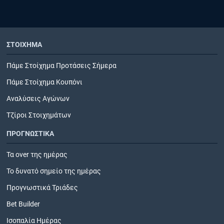
ΣΤΟΙΧΗΜΑ
Πάμε Στοίχημα Προτάσεις Σήμερα
Πάμε Στοίχημα Κουπόνι
Αναλύσεις Αγώνων
Τζίροι Στοιχημάτων
ΠΡΟΓΝΩΣΤΙΚΑ
Τα over της ημέρας
Το δυνατό σημείο της ημέρας
Προγνωστικά Τριάδες
Bet Builder
Ισοπαλία Ημέρας