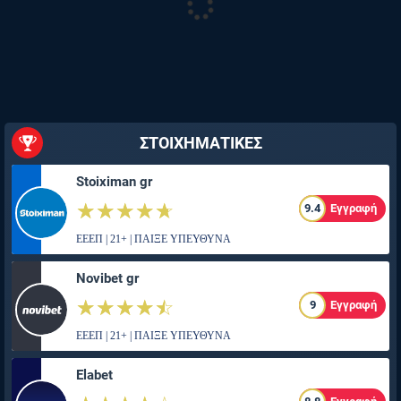
ΣΤΟΙΧΗΜΑΤΙΚΕΣ
Stoiximan gr
☆☆☆☆☆
★★★★★
9.4
Εγγραφή
ΕΕΕΠ | 21+ | ΠΑΙΞΕ ΥΠΕΥΘΥΝΑ
Novibet gr
☆☆☆☆☆
★★★★★
9
Εγγραφή
ΕΕΕΠ | 21+ | ΠΑΙΞΕ ΥΠΕΥΘΥΝΑ
Elabet