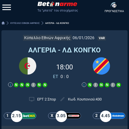
Τα "μπετά" του στοιχήματος
ΠΡΟΓΝΩΣΤΙΚΑ
ΚΥΠΕΛΛΟ ΕΘΝΩΝ ΑΦΡΙΚΗΣ
ΑΛΓΕΡΙΑ - ΛΔ ΚΟΝΓΚΟ
Κύπελλο Εθνών Αφρικής
06/01/2026
VAR
ΑΛΓΕΡΙΑ - ΛΔ ΚΟΝΓΚΟ
18:00
ET
0
:
0
i
Ν
Ν
Ν
Ι
Ν
Ν
i
Ν
Ι
Ν
Ν
Ι
Ν
ΕΡΤ 2 Σπορ
Κωδ. Κουπονιού:
430
1
2.15
X
3.05
2
4.45