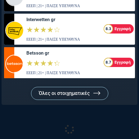
ΕΕΕΠ | 21+ | ΠΑΙΞΕ ΥΠΕΥΘΥΝΑ
Interwetten gr
☆☆☆☆☆
★★★★★
8.3
Εγγραφή
ΕΕΕΠ | 21+ | ΠΑΙΞΕ ΥΠΕΥΘΥΝΑ
Betsson gr
☆☆☆☆☆
★★★★★
8.7
Εγγραφή
ΕΕΕΠ | 21+ | ΠΑΙΞΕ ΥΠΕΥΘΥΝΑ
Όλες οι στοιχηματικές