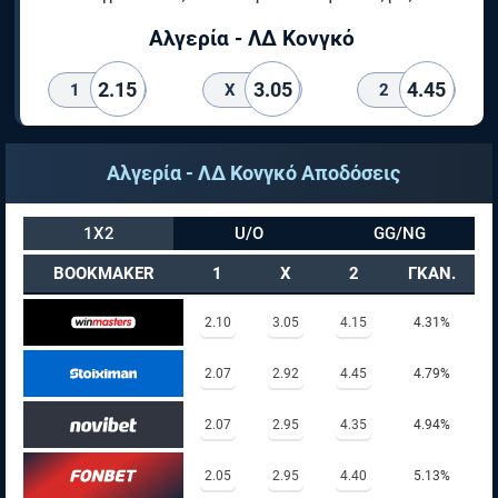
Αλγερία - ΛΔ Κονγκό
2.15
3.05
4.45
1
X
2
Αλγερία - ΛΔ Κονγκό Αποδόσεις
1X2
U/O
GG/NG
BOOKMAKER
1
X
2
ΓΚΑΝ.
2.10
3.05
4.15
4.31%
2.07
2.92
4.45
4.79%
2.07
2.95
4.35
4.94%
2.05
2.95
4.40
5.13%