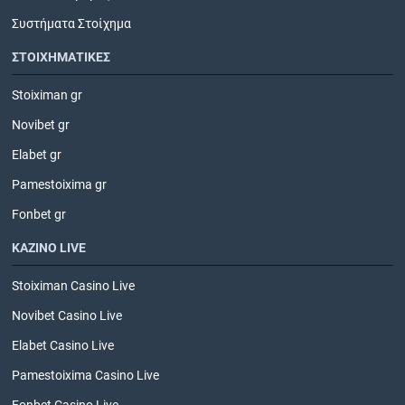
Συστήματα Στοίχημα
ΣΤΟΙΧΗΜΑΤΙΚΕΣ
Stoiximan gr
Novibet gr
Elabet gr
Pamestoixima gr
Fonbet gr
ΚΑΖΙΝΟ LIVE
Stoiximan Casino Live
Novibet Casino Live
Elabet Casino Live
Pamestoixima Casino Live