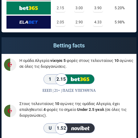
2.15
3.00
3.90
5.20%
2.05
2.90
4.33
5.98%
Betting facts
Η ομάδα Αλγερία
νίκησε 5
φορές στους τελευταίους
10
αγώνες
σε όλες τις διοργανώσεις.
1
2.15
ΕΕΕΠ | 21+ | ΠΑΙΞΕ ΥΠΕΥΘΥΝΑ
Στους τελευταίους
10
αγώνες της ομάδας Αλγερία, έχει
επαληθευτεί
4
φορές το σημείο
Under 2.5 γκολ
(σε όλες τις
διοργανώσεις).
U
1.52