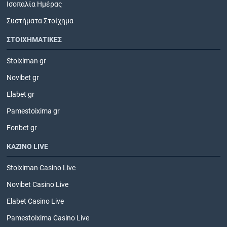
Ισοπαλία Ημέρας
Συστήματα Στοίχημα
ΣΤΟΙΧΗΜΑΤΙΚΕΣ
Stoiximan gr
Novibet gr
Elabet gr
Pamestoixima gr
Fonbet gr
ΚΑΖΙΝΟ LIVE
Stoiximan Casino Live
Novibet Casino Live
Elabet Casino Live
Pamestoixima Casino Live