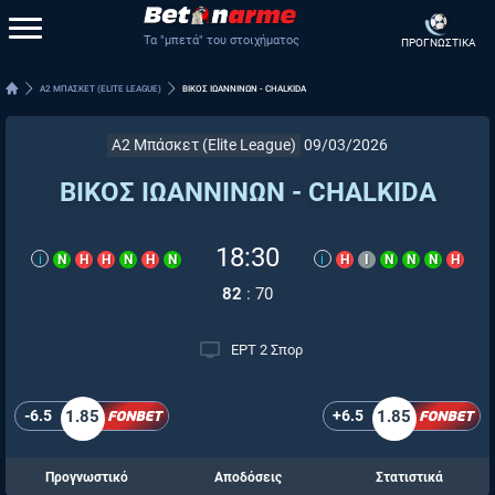
Τα "μπετά" του στοιχήματος
ΠΡΟΓΝΩΣΤΙΚΑ
A2 ΜΠΑΣΚΕΤ (ELITE LEAGUE)
ΒΙΚΟΣ ΙΩΑΝΝΙΝΩΝ - CHALKIDA
A2 Μπάσκετ (Elite League)
09/03/2026
ΒΙΚΟΣ ΙΩΑΝΝΙΝΩΝ - CHALKIDA
18:30
i
Ν
Η
Η
Ν
Η
Ν
i
Η
Ι
Ν
Ν
Ν
Η
82
:
70
ΕΡΤ 2 Σπορ
-6.5
1.85
+6.5
1.85
Προγνωστικό
Αποδόσεις
Στατιστικά