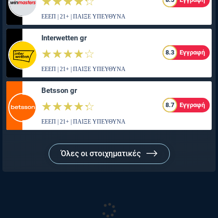
☆☆☆☆☆
★★★★★
ΕΕΕΠ | 21+ | ΠΑΙΞΕ ΥΠΕΥΘΥΝΑ
Interwetten gr
☆☆☆☆☆
★★★★★
8.3
Εγγραφή
ΕΕΕΠ | 21+ | ΠΑΙΞΕ ΥΠΕΥΘΥΝΑ
Betsson gr
☆☆☆☆☆
★★★★★
8.7
Εγγραφή
ΕΕΕΠ | 21+ | ΠΑΙΞΕ ΥΠΕΥΘΥΝΑ
Όλες οι στοιχηματικές