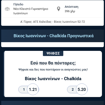
Γήπεδο
Απόσταση
Νέο Κλειστό Γυμναστήριο
396 χλμ
Ιωαννίνων
Α΄ Γύρος:
ΑΓΕ Χαλκίδας - Βίκος Ιωαννίνων 52-72
Βίκος Ιωαννίνων - Chalkida
Προγνωστικά
ΨΗΦΙΣΕ
Εσύ που θα πόνταρες;
Ψήφισε και δες που ποντάρουν οι αναγνώστες μας!
Βίκος Ιωαννίνων - Chalkida
1.21
5.20
1
2