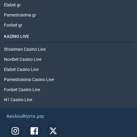
Elabet gr
Pamestoixima gr
Fonbet gr
ΚΑΖΙΝΟ LIVE
Stoiximan Casino Live
Novibet Casino Live
Elabet Casino Live
Pamestoixima Casino Live
Fonbet Casino Live
N1 Casino Live
Ακολουθήστε μας