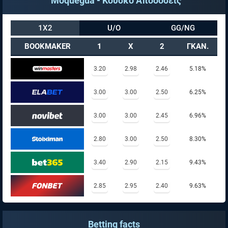
Moquegua - Κούσκο Αποδόσεις
1X2
U/O
GG/NG
BOOKMAKER
1
X
2
ΓΚΑΝ.
3.20
2.98
2.46
5.18%
3.00
3.00
2.50
6.25%
3.00
3.00
2.45
6.96%
2.80
3.00
2.50
8.30%
3.40
2.90
2.15
9.43%
2.85
2.95
2.40
9.63%
Betting facts