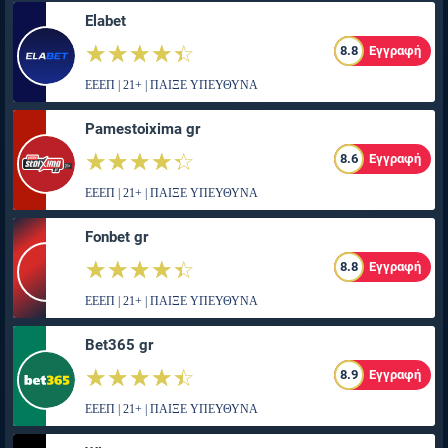
Elabet
☆☆☆☆☆
★★★★★
8.8
Εγγραφή
ΕΕΕΠ | 21+ | ΠΑΙΞΕ ΥΠΕΥΘΥΝΑ
Pamestoixima gr
☆☆☆☆☆
★★★★★
8.6
Εγγραφή
ΕΕΕΠ | 21+ | ΠΑΙΞΕ ΥΠΕΥΘΥΝΑ
Fonbet gr
☆☆☆☆☆
★★★★★
8.8
Εγγραφή
ΕΕΕΠ | 21+ | ΠΑΙΞΕ ΥΠΕΥΘΥΝΑ
Bet365 gr
☆☆☆☆☆
★★★★★
8.9
Εγγραφή
ΕΕΕΠ | 21+ | ΠΑΙΞΕ ΥΠΕΥΘΥΝΑ