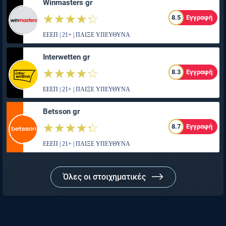
Winmasters gr
☆☆☆☆☆
★★★★★
8.5
Εγγραφή
ΕΕΕΠ | 21+ | ΠΑΙΞΕ ΥΠΕΥΘΥΝΑ
Interwetten gr
☆☆☆☆☆
★★★★★
8.3
Εγγραφή
ΕΕΕΠ | 21+ | ΠΑΙΞΕ ΥΠΕΥΘΥΝΑ
Betsson gr
☆☆☆☆☆
★★★★★
8.7
Εγγραφή
ΕΕΕΠ | 21+ | ΠΑΙΞΕ ΥΠΕΥΘΥΝΑ
Όλες οι στοιχηματικές