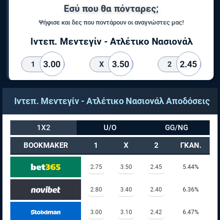
Εσύ που θα πόνταρες;
Ψήφισε και δες που ποντάρουν οι αναγνώστες μας!
Ιντεπ. Μεντεγίν - Ατλέτικο Νασιονάλ
3.00
3.50
2.45
1
X
2
Ιντεπ. Μεντεγίν - Ατλέτικο Νασιονάλ Αποδόσεις
1X2
U/O
GG/NG
BOOKMAKER
1
X
2
ΓΚΑΝ.
2.75
3.50
2.45
5.44%
2.80
3.40
2.40
6.36%
3.00
3.10
2.42
6.47%