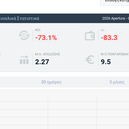
Επιλογή κατη
Συνολικά Στατιστικά
2026 Apertura -
ROI
+/-
-73.1%
-83.3
Σ
Μ.Ο. ΑΠΟΔΟΣΗΣ
Μ.Ο.
ΠΟΝΤΑΡΙΣΜΑ
2.27
9.5
30 ημέρες
3 μήνες