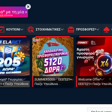
* με τη μία »
 ΠΑΙΞΕ ΥΠΕΥΘΥΝΑ
ΚΟΥΠΟΝΙ
ΣΤΟΙΧΗΜΑΤΙΚΕΣ
ΠΡΟΣΦΟΡΕΣ*
ορά* Γνωριμίας✅
SUMMER5000✅ ΕΕΕΠ|21+
Welcome Offer*✅
21+ Παίξε Υπεύθυνα
Παίξε Υπεύθυνα
ΕΕΕΠ|21+ Παίξε Υπεύθ