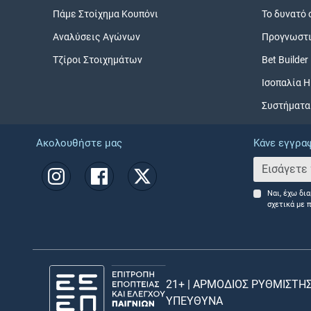
Πάμε Στοίχημα Κουπόνι
Το δυνατό 
Αναλύσεις Αγώνων
Προγνωστι
Τζίροι Στοιχημάτων
Bet Builder
Ισοπαλία 
Συστήματα
Ακολουθήστε μας
Κάνε εγγραφ
Ναι, έχω δι
σχετικά με 
21+ | ΑΡΜΟΔΙΟΣ ΡΥΘΜΙΣΤΗΣ
ΥΠΕΥΘΥΝΑ