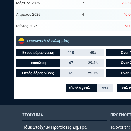
Μάρτιος 2026
7
-38.3
Απρίλιος 2026
4
-40.0
Ιούνιος 2026
1
-5.0
Στατιστικά Α' Κολομβίας
Εντός έδρας νίκες
110
48%
Over 
Ισοπαλίες
67
29.3%
Over 
Εκτός έδρας νίκες
52
22.7%
Over 
Σύνολο γκολ
580
Γκολ 
ΣΤΟΙΧΗΜΑ
ΠΡΟΓΝΩΣΤ
Πάμε Στοίχημα Προτάσεις Σήμερα
Τα over τη