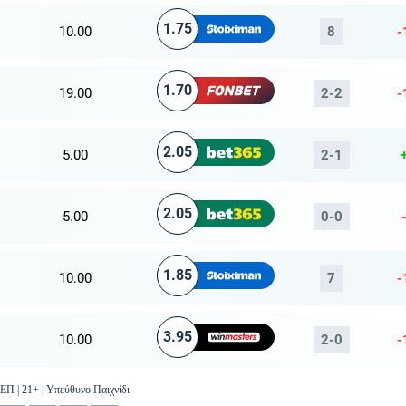
1.75
10.00
8
-
1.70
19.00
2-2
-
2.05
5.00
2-1
2.05
5.00
0-0
1.85
10.00
7
-
3.95
10.00
2-0
-
ΕΠ | 21+ | Υπεύθυνο Παιχνίδι