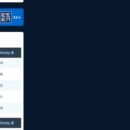
όδοσης
74
98
22
41
78
όδοσης