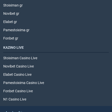
Stoiximan gr
Novibet gr
Elabet gr
Pamestoixima gr
Fonbet gr
ΚΑΖΙΝΟ LIVE
Stoiximan Casino Live
Novibet Casino Live
Elabet Casino Live
Pamestoixima Casino Live
Fonbet Casino Live
N1 Casino Live