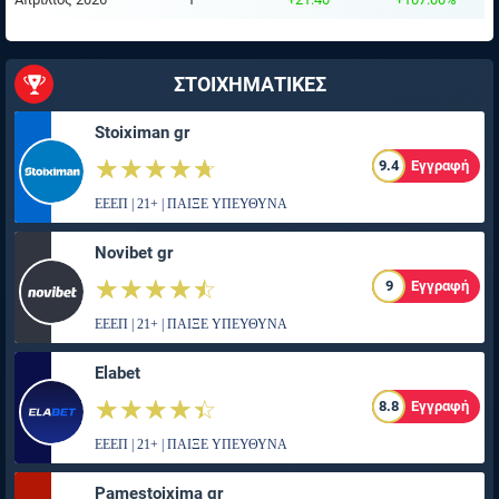
ΣΤΟΙΧΗΜΑΤΙΚΕΣ
Stoiximan gr
☆☆☆☆☆
★★★★★
9.4
Εγγραφή
ΕΕΕΠ | 21+ | ΠΑΙΞΕ ΥΠΕΥΘΥΝΑ
Novibet gr
☆☆☆☆☆
★★★★★
9
Εγγραφή
ΕΕΕΠ | 21+ | ΠΑΙΞΕ ΥΠΕΥΘΥΝΑ
Elabet
☆☆☆☆☆
★★★★★
8.8
Εγγραφή
ΕΕΕΠ | 21+ | ΠΑΙΞΕ ΥΠΕΥΘΥΝΑ
Pamestoixima gr