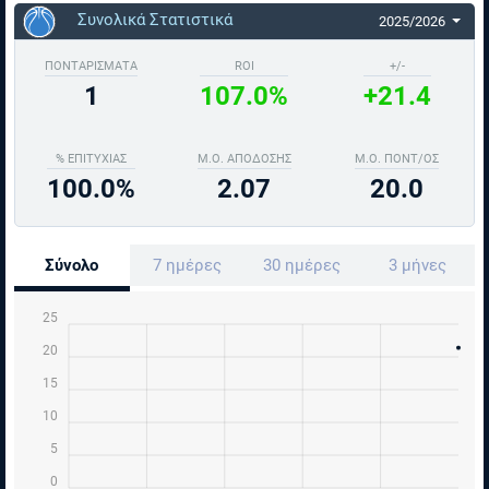
Συνολικά Στατιστικά
2025/2026
ΠΟΝΤΑΡΙΣΜΑΤΑ
ROI
+/-
1
107.0%
+21.4
%
ΕΠΙΤΥΧΙΑΣ
Μ.Ο. ΑΠΟΔΟΣΗΣ
Μ.Ο.
ΠΟΝΤ/ΟΣ
100.0%
2.07
20.0
Σύνολο
7 ημέρες
30 ημέρες
3 μήνες
25
20
15
10
5
0