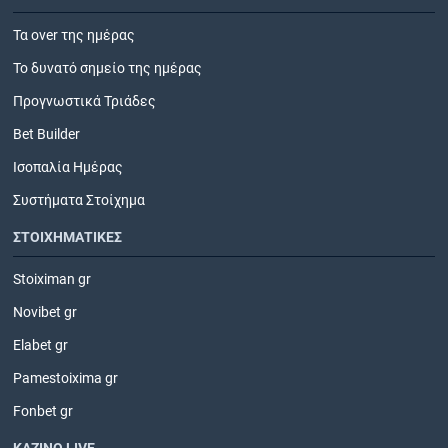
Τα over της ημέρας
Το δυνατό σημείο της ημέρας
Προγνωστικά Τριάδες
Bet Builder
Ισοπαλία Ημέρας
Συστήματα Στοίχημα
ΣΤΟΙΧΗΜΑΤΙΚΕΣ
Stoiximan gr
Novibet gr
Elabet gr
Pamestoixima gr
Fonbet gr