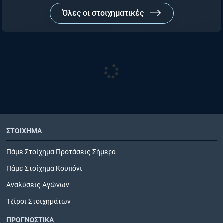
Όλες οι στοιχηματικές
ΣΤΟΙΧΗΜΑ
Πάμε Στοίχημα Προτάσεις Σήμερα
Πάμε Στοίχημα Κουπόνι
Αναλύσεις Αγώνων
Τζίροι Στοιχημάτων
ΠΡΟΓΝΩΣΤΙΚΑ