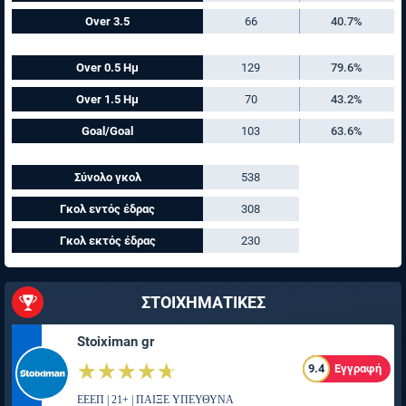
Over 3.5
66
40.7%
Over 0.5 Ημ
129
79.6%
Over 1.5 Ημ
70
43.2%
Goal/Goal
103
63.6%
Σύνολο γκολ
538
Γκολ εντός έδρας
308
Γκολ εκτός έδρας
230
ΣΤΟΙΧΗΜΑΤΙΚΕΣ
Stoiximan gr
☆☆☆☆☆
★★★★★
9.4
Εγγραφή
ΕΕΕΠ | 21+ | ΠΑΙΞΕ ΥΠΕΥΘΥΝΑ