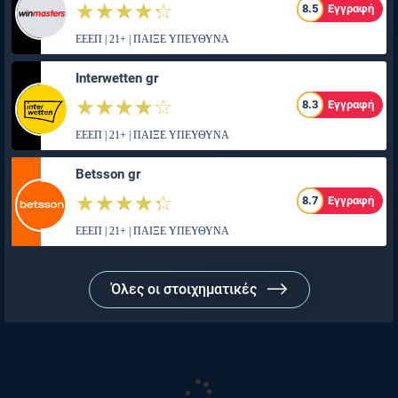
☆☆☆☆☆
★★★★★
8.5
Εγγραφή
ΕΕΕΠ | 21+ | ΠΑΙΞΕ ΥΠΕΥΘΥΝΑ
Interwetten gr
☆☆☆☆☆
★★★★★
8.3
Εγγραφή
ΕΕΕΠ | 21+ | ΠΑΙΞΕ ΥΠΕΥΘΥΝΑ
Betsson gr
☆☆☆☆☆
★★★★★
8.7
Εγγραφή
ΕΕΕΠ | 21+ | ΠΑΙΞΕ ΥΠΕΥΘΥΝΑ
Όλες οι στοιχηματικές