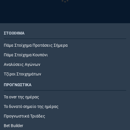
ΣΤΟΙΧΗΜΑ
Πάμε Στοίχημα Προτάσεις Σήμερα
Πάμε Στοίχημα Κουπόνι
Αναλύσεις Αγώνων
Τζίροι Στοιχημάτων
ΠΡΟΓΝΩΣΤΙΚΑ
Τα over της ημέρας
Το δυνατό σημείο της ημέρας
Προγνωστικά Τριάδες
Bet Builder