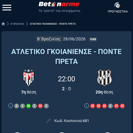
Τα "μπετά" του στοιχήματος
ΠΡΟΓΝΩΣΤΙΚΑ
Β' ΒΡΑΖΙΛΙΑΣ
ΑΤΛΕΤΙΚΟ ΓΚΟΙΑΝΙΕΝΣΕ - ΠΟΝΤΕ ΠΡΕΤΑ
Β' Βραζιλίας
28/06/2026
VAR
ΑΤΛΕΤΙΚΟ ΓΚΟΙΑΝΙΕΝΣΕ - ΠΟΝΤΕ
ΠΡΕΤΑ
22:00
2
:
0
7η
θέση
20η
θέση
i
Ι
Ι
Ν
Ι
Η
Ι
i
Η
Η
Η
Ι
Η
Η
Κωδ. Κουπονιού:
681