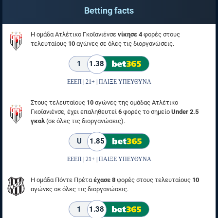
Betting facts
Η ομάδα Ατλέτικο Γκοϊανιένσε
νίκησε 4
φορές στους
τελευταίους
10
αγώνες σε όλες τις διοργανώσεις.
1
1.38
ΕΕΕΠ | 21+ | ΠΑΙΞΕ ΥΠΕΥΘΥΝΑ
Στους τελευταίους
10
αγώνες της ομάδας Ατλέτικο
Γκοϊανιένσε, έχει επαληθευτεί
6
φορές το σημείο
Under 2.5
γκολ
(σε όλες τις διοργανώσεις).
U
1.85
ΕΕΕΠ | 21+ | ΠΑΙΞΕ ΥΠΕΥΘΥΝΑ
Η ομάδα Πόντε Πρέτα
έχασε 8
φορές στους τελευταίους
10
αγώνες σε όλες τις διοργανώσεις.
1
1.38