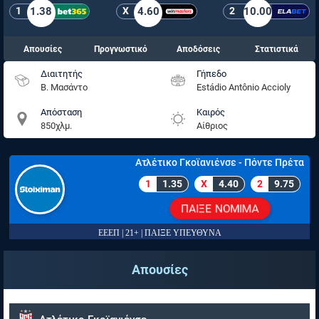
1
1.38
X
4.60
2
10.00
Απουσίες
Προγνωστικό
Αποδόσεις
Στατιστικά
Διαιτητής
Γήπεδο
Β. Μασάντο
Estádio Antônio Accioly
Απόσταση
Καιρός
850χλμ.
Αίθριος
Ατλέτικο Γκοϊανιένσε - Πόντε Πρέτα
1
1.35
X
4.40
2
9.75
ΠΑΙΞΕ ΝΟΜΙΜΑ
ΕΕΕΠ | 21+ | ΠΑΙΞΕ ΥΠΕΥΘΥΝΑ
Απουσίες