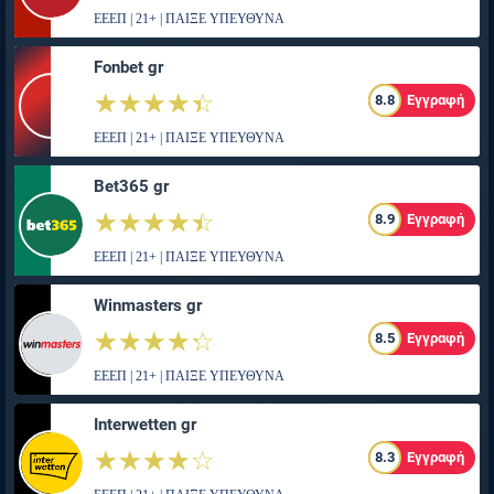
ΕΕΕΠ | 21+ | ΠΑΙΞΕ ΥΠΕΥΘΥΝΑ
Fonbet gr
☆☆☆☆☆
★★★★★
8.8
Εγγραφή
ΕΕΕΠ | 21+ | ΠΑΙΞΕ ΥΠΕΥΘΥΝΑ
Bet365 gr
☆☆☆☆☆
★★★★★
8.9
Εγγραφή
ΕΕΕΠ | 21+ | ΠΑΙΞΕ ΥΠΕΥΘΥΝΑ
Winmasters gr
☆☆☆☆☆
★★★★★
8.5
Εγγραφή
ΕΕΕΠ | 21+ | ΠΑΙΞΕ ΥΠΕΥΘΥΝΑ
Interwetten gr
☆☆☆☆☆
★★★★★
8.3
Εγγραφή