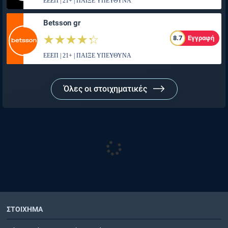
ΕΕΕΠ | 21+ | ΠΑΙΞΕ ΥΠΕΥΘΥΝΑ
Betsson gr
☆☆☆☆☆
★★★★★
8.7
Εγγραφή
ΕΕΕΠ | 21+ | ΠΑΙΞΕ ΥΠΕΥΘΥΝΑ
Όλες οι στοιχηματικές
ΣΤΟΙΧΗΜΑ