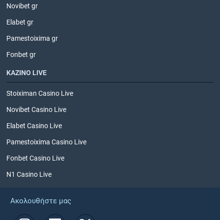
Novibet gr
Elabet gr
Pamestoixima gr
Fonbet gr
ΚΑΖΙΝΟ LIVE
Stoiximan Casino Live
Novibet Casino Live
Elabet Casino Live
Pamestoixima Casino Live
Fonbet Casino Live
N1 Casino Live
Ακολουθήστε μας