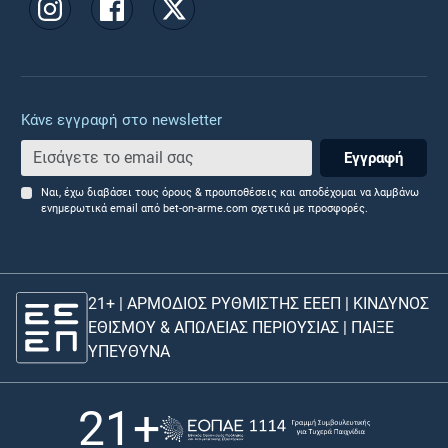
Κάνε εγγραφή στο newsletter
Εγγραφή
Ναι, έχω διαβάσει τους όρους & προυποθέσεις και αποδέχομαι να λαμβάνω
ενημερωτικά email από bet-on-arme.com σχετικά με προσφορές.
21+ | ΑΡΜΟΔΙΟΣ ΡΥΘΜΙΣΤΗΣ ΕΕΕΠ | ΚΙΝΔΥΝΟΣ
ΕΘΙΣΜΟΥ & ΑΠΩΛΕΙΑΣ ΠΕΡΙΟΥΣΙΑΣ |
ΠΑΙΞΕ
ΥΠΕΥΘΥΝΑ
21+