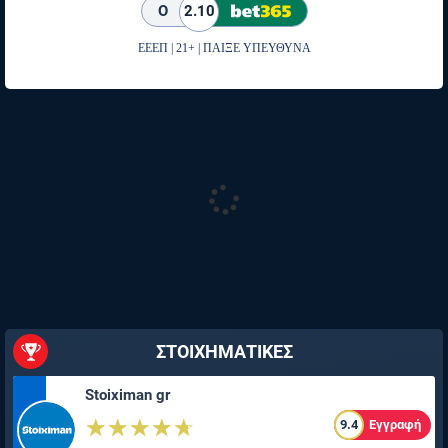
O
2.10
ΕΕΕΠ | 21+ | ΠΑΙΞΕ ΥΠΕΥΘΥΝΑ
ΣΤΟΙΧΗΜΑΤΙΚΕΣ
Stoiximan gr
☆☆☆☆☆
★★★★★
9.4
Εγγραφή