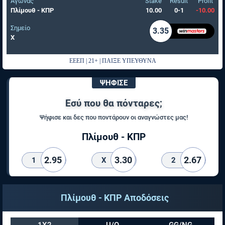
Αγώνας
Stake
Result
Profit
Πλίμουθ - ΚΠΡ
10.00
0-1
-10.00
Σημείο
3.35
X
ΕΕΕΠ | 21+ | ΠΑΙΞΕ ΥΠΕΥΘΥΝΑ
ΨΗΦΙΣΕ
Εσύ που θα πόνταρες;
Ψήφισε και δες που ποντάρουν οι αναγνώστες μας!
Πλίμουθ - ΚΠΡ
2.95
3.30
2.67
1
X
2
Πλίμουθ - ΚΠΡ Αποδόσεις