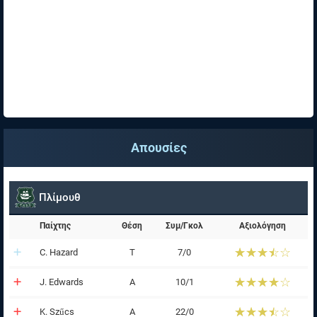
Απουσίες
Πλίμουθ
Παίχτης
Θέση
Συμ/Γκολ
Αξιολόγηση
☆☆☆☆☆
★★★★★
C. Hazard
Τ
7/0
☆☆☆☆☆
★★★★★
J. Edwards
Α
10/1
☆☆☆☆☆
★★★★★
K. Szűcs
Α
22/0