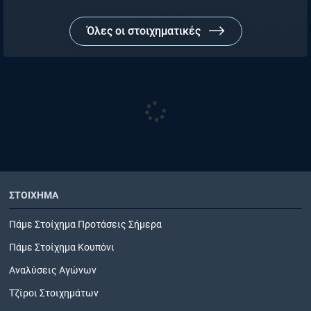
Όλες οι στοιχηματικές
ΣΤΟΙΧΗΜΑ
Πάμε Στοίχημα Προτάσεις Σήμερα
Πάμε Στοίχημα Κουπόνι
Αναλύσεις Αγώνων
Τζίροι Στοιχημάτων