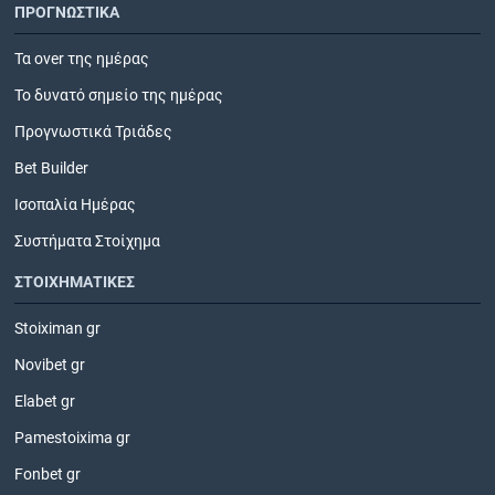
ΠΡΟΓΝΩΣΤΙΚΑ
Τα over της ημέρας
Το δυνατό σημείο της ημέρας
Προγνωστικά Τριάδες
Bet Builder
Ισοπαλία Ημέρας
Συστήματα Στοίχημα
ΣΤΟΙΧΗΜΑΤΙΚΕΣ
Stoiximan gr
Novibet gr
Elabet gr
Pamestoixima gr
Fonbet gr