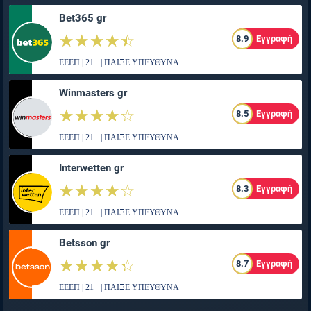
Bet365 gr
☆☆☆☆☆
★★★★★
8.9
Εγγραφή
ΕΕΕΠ | 21+ | ΠΑΙΞΕ ΥΠΕΥΘΥΝΑ
Winmasters gr
☆☆☆☆☆
★★★★★
8.5
Εγγραφή
ΕΕΕΠ | 21+ | ΠΑΙΞΕ ΥΠΕΥΘΥΝΑ
Interwetten gr
☆☆☆☆☆
★★★★★
8.3
Εγγραφή
ΕΕΕΠ | 21+ | ΠΑΙΞΕ ΥΠΕΥΘΥΝΑ
Betsson gr
☆☆☆☆☆
★★★★★
8.7
Εγγραφή
ΕΕΕΠ | 21+ | ΠΑΙΞΕ ΥΠΕΥΘΥΝΑ