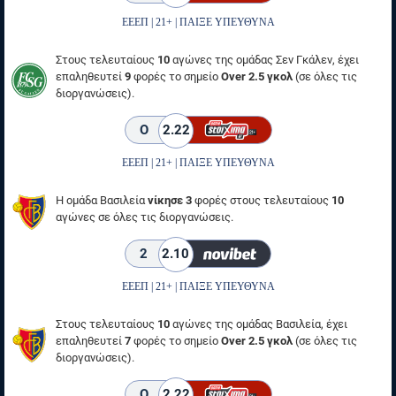
ΕΕΕΠ | 21+ | ΠΑΙΞΕ ΥΠΕΥΘΥΝΑ
Στους τελευταίους
10
αγώνες της ομάδας Σεν Γκάλεν, έχει
επαληθευτεί
9
φορές το σημείο
Over 2.5 γκολ
(σε όλες τις
διοργανώσεις).
O
2.22
ΕΕΕΠ | 21+ | ΠΑΙΞΕ ΥΠΕΥΘΥΝΑ
Η ομάδα Βασιλεία
νίκησε 3
φορές στους τελευταίους
10
αγώνες σε όλες τις διοργανώσεις.
2
2.10
ΕΕΕΠ | 21+ | ΠΑΙΞΕ ΥΠΕΥΘΥΝΑ
Στους τελευταίους
10
αγώνες της ομάδας Βασιλεία, έχει
επαληθευτεί
7
φορές το σημείο
Over 2.5 γκολ
(σε όλες τις
διοργανώσεις).
O
2.22