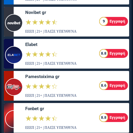
Novibet gr
☆☆☆☆☆
★★★★★
9
Εγγραφή
ΕΕΕΠ | 21+ | ΠΑΙΞΕ ΥΠΕΥΘΥΝΑ
Elabet
☆☆☆☆☆
★★★★★
8.8
Εγγραφή
ΕΕΕΠ | 21+ | ΠΑΙΞΕ ΥΠΕΥΘΥΝΑ
Pamestoixima gr
☆☆☆☆☆
★★★★★
8.6
Εγγραφή
ΕΕΕΠ | 21+ | ΠΑΙΞΕ ΥΠΕΥΘΥΝΑ
Fonbet gr
☆☆☆☆☆
★★★★★
8.8
Εγγραφή
ΕΕΕΠ | 21+ | ΠΑΙΞΕ ΥΠΕΥΘΥΝΑ