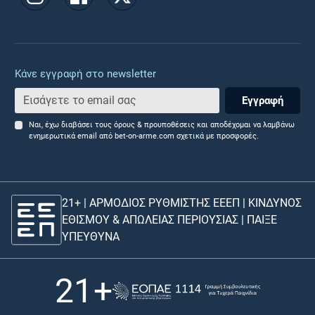
Κάνε εγγραφή στο newsletter
Εγγραφή
Ναι, έχω διαβάσει τους όρους & προυποθέσεις και αποδέχομαι να λαμβάνω
ενημερωτικά email από bet-on-arme.com σχετικά με προσφορές.
21+ | ΑΡΜΟΔΙΟΣ ΡΥΘΜΙΣΤΗΣ ΕΕΕΠ | ΚΙΝΔΥΝΟΣ
ΕΘΙΣΜΟΥ & ΑΠΩΛΕΙΑΣ ΠΕΡΙΟΥΣΙΑΣ |
ΠΑΙΞΕ
ΥΠΕΥΘΥΝΑ
21+