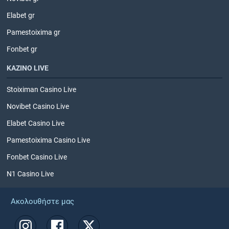
Elabet gr
Pamestoixima gr
Fonbet gr
ΚΑΖΙΝΟ LIVE
Stoiximan Casino Live
Novibet Casino Live
Elabet Casino Live
Pamestoixima Casino Live
Fonbet Casino Live
N1 Casino Live
Ακολουθήστε μας