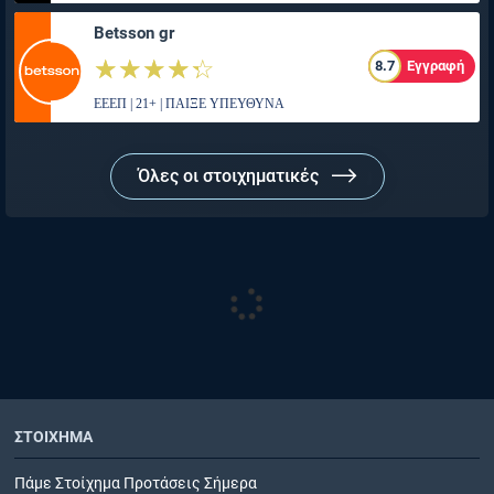
Betsson gr
☆☆☆☆☆
★★★★★
8.7
Εγγραφή
ΕΕΕΠ | 21+ | ΠΑΙΞΕ ΥΠΕΥΘΥΝΑ
Όλες οι στοιχηματικές
ΣΤΟΙΧΗΜΑ
Πάμε Στοίχημα Προτάσεις Σήμερα