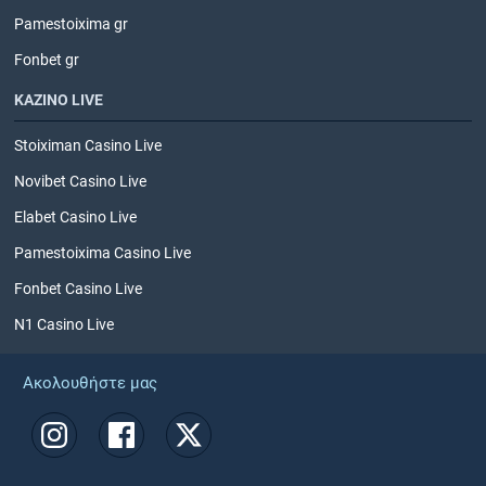
Pamestoixima gr
Fonbet gr
ΚΑΖΙΝΟ LIVE
Stoiximan Casino Live
Novibet Casino Live
Elabet Casino Live
Pamestoixima Casino Live
Fonbet Casino Live
N1 Casino Live
Ακολουθήστε μας