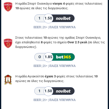
Η ομάδα Σπορτ Ουανκάγιο
νίκησε 4
φορές στους τελευταίους
10
αγώνες σε όλες τις διοργανώσεις.
1
1.50
ΕΕΕΠ | 21+ | ΠΑΙΞΕ ΥΠΕΥΘΥΝΑ
Στους τελευταίους
10
αγώνες της ομάδας Σπορτ Ουανκάγιο,
έχει επαληθευτεί
8
φορές το σημείο
Over 2.5 γκολ
(σε όλες τις
διοργανώσεις).
O
1.85
ΕΕΕΠ | 21+ | ΠΑΙΞΕ ΥΠΕΥΘΥΝΑ
Η ομάδα Αγιακούτσο
έχασε 3
φορές στους τελευταίους
10
αγώνες σε όλες τις διοργανώσεις.
1
1.50
ΕΕΕΠ | 21+ | ΠΑΙΞΕ ΥΠΕΥΘΥΝΑ