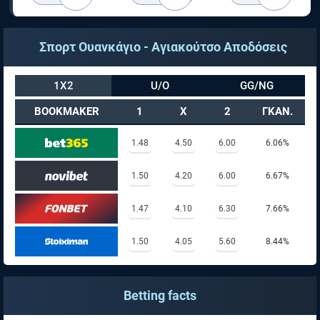
Σπορτ Ουανκάγιο - Αγιακούτσο Αποδόσεις
1X2
U/O
GG/NG
BOOKMAKER
1
X
2
ΓΚΑΝ.
1.48
4.50
6.00
6.06%
1.50
4.20
6.00
6.67%
1.47
4.10
6.30
7.66%
1.50
4.05
5.60
8.44%
Betting facts