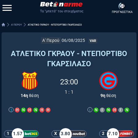
Τα "μπετά" του στοιχήματος
ΠΡΟΓΝΩΣΤΙΚΑ
Α' ΠΕΡΟΥ
ΑΤΛΕΤΙΚΟ ΓΚΡΑΟΥ - ΝΤΕΠΟΡΤΙΒΟ ΓΚΑΡΣΙΛΑΣΟ
Α' Περού
06/08/2025
VAR
ΑΤΛΕΤΙΚΟ ΓΚΡΑΟΥ - ΝΤΕΠΟΡΤΙΒΟ
ΓΚΑΡΣΙΛΑΣΟ
23:00
1
:
1
14η
θέση
9η
θέση
i
Η
Ν
Η
Ν
Η
Η
i
Ν
Ι
Ν
Η
Ι
Ν
1
1.57
X
3.80
2
7.10