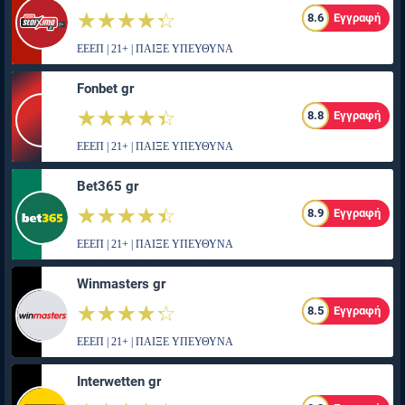
☆☆☆☆☆
★★★★★
8.6
Εγγραφή
ΕΕΕΠ | 21+ | ΠΑΙΞΕ ΥΠΕΥΘΥΝΑ
Fonbet gr
☆☆☆☆☆
★★★★★
8.8
Εγγραφή
ΕΕΕΠ | 21+ | ΠΑΙΞΕ ΥΠΕΥΘΥΝΑ
Bet365 gr
☆☆☆☆☆
★★★★★
8.9
Εγγραφή
ΕΕΕΠ | 21+ | ΠΑΙΞΕ ΥΠΕΥΘΥΝΑ
Winmasters gr
☆☆☆☆☆
★★★★★
8.5
Εγγραφή
ΕΕΕΠ | 21+ | ΠΑΙΞΕ ΥΠΕΥΘΥΝΑ
Interwetten gr