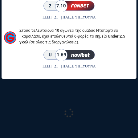
2
7.10
ΕΕΕΠ | 21+ | ΠΑΙΞΕ ΥΠΕΥΘΥΝΑ
Στους τελευταίους
10
αγώνες της ομάδας Ντεπορτίβο
Γκαρσιλάσο, έχει επαληθευτεί
6
φορές το σημείο
Under 2.5
γκολ
(σε όλες τις διοργανώσεις).
U
1.69
ΕΕΕΠ | 21+ | ΠΑΙΞΕ ΥΠΕΥΘΥΝΑ