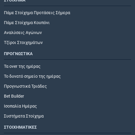
ΣΤΟΙΧΗΜΑ
Πάμε Στοίχημα Προτάσεις Σήμερα
Πάμε Στοίχημα Κουπόνι
Αναλύσεις Αγώνων
Τζίροι Στοιχημάτων
ΠΡΟΓΝΩΣΤΙΚΑ
Τα over της ημέρας
Το δυνατό σημείο της ημέρας
Προγνωστικά Τριάδες
Bet Builder
Ισοπαλία Ημέρας
Συστήματα Στοίχημα
ΣΤΟΙΧΗΜΑΤΙΚΕΣ