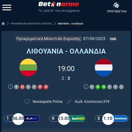
Τα "μπετά" του στοιχήματος
ΠΡΟΓΝΩΣΤΙΚΑ
ΠΡΟΚΡΙΜΑΤΙΚΑ ΜΟΥΝΤΙΑΛ ΕΥΡΩΠΗΣ
ΛΙΘΟΥΑΝΙΑ - ΟΛΛΑΝΔΙΑ
Προκριματικά Μουντιάλ Ευρώπης
07/09/2025
VAR
ΛΙΘΟΥΑΝΙΑ - ΟΛΛΑΝΔΙΑ
19:00
2
:
3
i
Ι
Η
Ι
Ι
Η
Η
i
Ι
Ν
Ν
Ι
Ι
Ι
Novasports Prime
Κωδ. Κουπονιού:
319
1
36.00
X
13.00
2
1.10