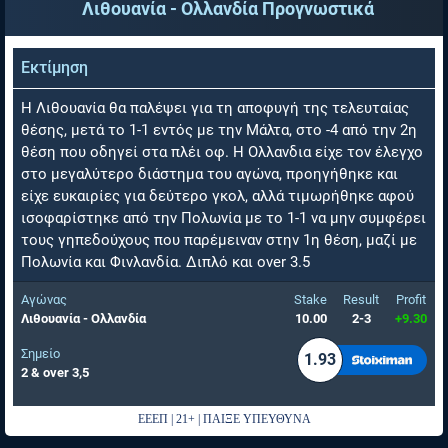
Λιθουανία - Ολλανδία
Προγνωστικά
Εκτίμηση
Η Λιθουανία θα παλέψει για τη αποφυγή της τελευταίας
θέσης, μετά το 1-1 εντός με την Μάλτα, στο -4 από την 2η
θέση που οδηγεί στα πλέι οφ. Η Ολλανδια είχε τον έλεγχο
στο μεγαλύτερο διάστημα του αγώνα, προηγήθηκε και
είχε ευκαιρίες για δεύτερο γκολ, αλλά τιμωρήθηκε αφού
ισοφαρίστηκε από την Πολωνία με το 1-1 να μην συμφέρει
τους γηπεδούχους που παρέμειναν στην 1η θέση, μαζί με
Πολωνία και Φινλανδία. Διπλό και over 3.5
Αγώνας
Stake
Result
Profit
Λιθουανία - Ολλανδία
10.00
2-3
+9.30
Σημείο
1.93
2 & over 3,5
ΕΕΕΠ | 21+ | ΠΑΙΞΕ ΥΠΕΥΘΥΝΑ