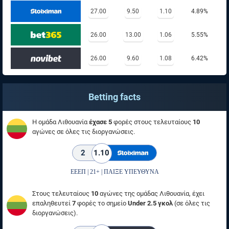
27.00
9.50
1.10
4.89%
26.00
13.00
1.06
5.55%
26.00
9.60
1.08
6.42%
Betting facts
Η ομάδα Λιθουανία
έχασε 5
φορές στους τελευταίους
10
αγώνες σε όλες τις διοργανώσεις.
2
1.10
ΕΕΕΠ | 21+ | ΠΑΙΞΕ ΥΠΕΥΘΥΝΑ
Στους τελευταίους
10
αγώνες της ομάδας Λιθουανία, έχει
επαληθευτεί
7
φορές το σημείο
Under 2.5 γκολ
(σε όλες τις
διοργανώσεις).