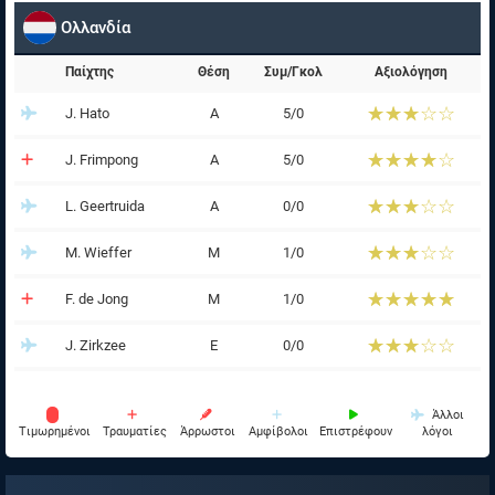
Ολλανδία
Παίχτης
Θέση
Συμ/Γκολ
Αξιολόγηση
☆☆☆☆☆
★★★★★
J. Hato
Α
5/0
☆☆☆☆☆
★★★★★
J. Frimpong
Α
5/0
☆☆☆☆☆
★★★★★
L. Geertruida
Α
0/0
☆☆☆☆☆
★★★★★
M. Wieffer
Μ
1/0
☆☆☆☆☆
★★★★★
F. de Jong
Μ
1/0
☆☆☆☆☆
★★★★★
J. Zirkzee
Ε
0/0
Άλλοι
Tιμωρημένοι
Τραυματίες
Άρρωστοι
Αμφίβολοι
Επιστρέφουν
λόγοι