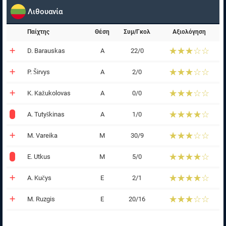
Λιθουανία
Παίχτης
Θέση
Συμ/Γκολ
Αξιολόγηση
☆☆☆☆☆
★★★★★
D. Barauskas
Α
22/0
☆☆☆☆☆
★★★★★
P. Širvys
Α
2/0
☆☆☆☆☆
★★★★★
K. Kažukolovas
Α
0/0
☆☆☆☆☆
★★★★★
A. Tutyškinas
Α
1/0
☆☆☆☆☆
★★★★★
M. Vareika
Μ
30/9
☆☆☆☆☆
★★★★★
E. Utkus
Μ
5/0
☆☆☆☆☆
★★★★★
A. Kučys
Ε
2/1
☆☆☆☆☆
★★★★★
M. Ruzgis
Ε
20/16