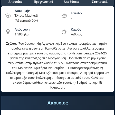
Απουσίες
Προγνωστικό
Αποδόσεις
Στατιστικά
Διαιτητής
Γήπεδο
Έλτσιν Μασίγεβ
-
(Αζερμπαϊτζάν)
Απόσταση
Καιρός
1.593 χλμ.
Αίθριος
Σχόλια:
7ος όμιλος - 6η Αγωνιστική. Στα τελικά προκρίνεται η πρώτη
ομάδα, ενώ η δεύτερη θα παίξει στα πλέι οφ για άλλα τέσσερα
εισιτήρια, μαζί με τέσσερις ομάδες από το Nations League 2024-25,
βάσει της κατάταξης στη διοργάνωση. Προϋπόθεση να μην έχουν
τερματίσει στην πρώτη δυάδα των ομίλων τους στα προκριματικά
του Μουντιάλ. Κριτήρια ισοβαθμίας: 1) Διαφορά τερμάτων, 2)
Καλύτερη επίθεση, 3) Μεταξύ τους ματς (Βαθμοί, Διαφορά τερμάτων
στα μεταξύ τους, Καλύτερη επίθεση στα μεταξύ τους, Καλύτερη
εκτός έδρας επίθεση στα μεταξύ τους), 4) Βαθμοί ποινής, 5)
Κλήρωση.
Απουσίες