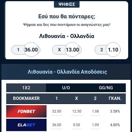
ΨΗΦΙΣΕ
Εσύ που θα πόνταρες;
Ψήφισε και δες που ποντάρουν οι αναγνώστες μας!
Λιθουανία - Ολλανδία
36.00
13.00
1.10
1
X
2
Λιθουανία - Ολλανδία Αποδόσεις
1X2
U/O
GG/NG
BOOKMAKER
1
X
2
ΓΚΑΝ.
32.00
12.50
1.08
3.58%
36.00
9.50
1.09
4.80%