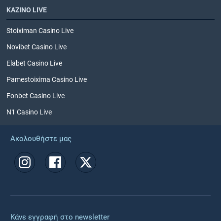
ΚΑΖΙΝΟ LIVE
Stoiximan Casino Live
Novibet Casino Live
Elabet Casino Live
Pamestoixima Casino Live
Fonbet Casino Live
N1 Casino Live
Ακολουθήστε μας
Κάνε εγγραφή στο newsletter