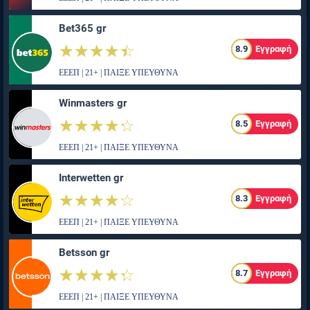
Bet365 gr
☆☆☆☆☆
★★★★★
8.9
Εγγραφή
ΕΕΕΠ | 21+ | ΠΑΙΞΕ ΥΠΕΥΘΥΝΑ
Winmasters gr
☆☆☆☆☆
★★★★★
8.5
Εγγραφή
ΕΕΕΠ | 21+ | ΠΑΙΞΕ ΥΠΕΥΘΥΝΑ
Interwetten gr
☆☆☆☆☆
★★★★★
8.3
Εγγραφή
ΕΕΕΠ | 21+ | ΠΑΙΞΕ ΥΠΕΥΘΥΝΑ
Betsson gr
☆☆☆☆☆
★★★★★
8.7
Εγγραφή
ΕΕΕΠ | 21+ | ΠΑΙΞΕ ΥΠΕΥΘΥΝΑ