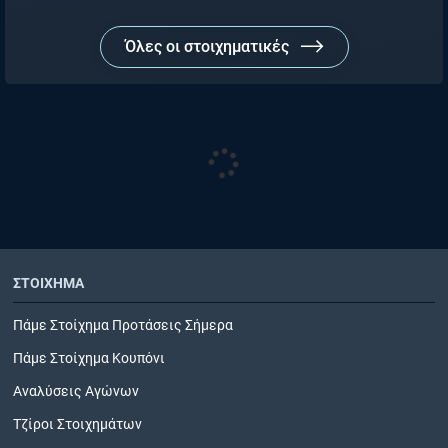
Όλες οι στοιχηματικές
ΣΤΟΙΧΗΜΑ
Πάμε Στοίχημα Προτάσεις Σήμερα
Πάμε Στοίχημα Κουπόνι
Αναλύσεις Αγώνων
Τζίροι Στοιχημάτων