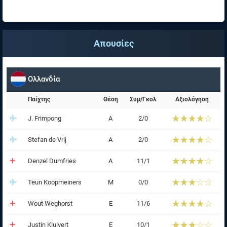
Απουσίες
Ολλανδία
Παίχτης
Θέση
Συμ/Γκολ
Αξιολόγηση
☆☆☆☆☆
★★★★★
J. Frimpong
Α
2/0
☆☆☆☆☆
★★★★★
Stefan de Vrij
Α
2/0
☆☆☆☆☆
★★★★★
Denzel Dumfries
Α
11/1
☆☆☆☆☆
★★★★★
Teun Koopmeiners
Μ
0/0
☆☆☆☆☆
★★★★★
Wout Weghorst
Ε
11/6
☆☆☆☆☆
★★★★★
Justin Kluivert
Ε
10/1