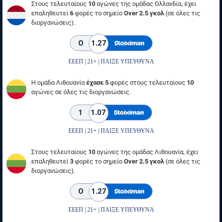
Στους τελευταίους
10
αγώνες της ομάδας Ολλανδία, έχει
επαληθευτεί
6
φορές το σημείο
Over 2.5 γκολ
(σε όλες τις
διοργανώσεις).
O
1.27
ΕΕΕΠ | 21+ | ΠΑΙΞΕ ΥΠΕΥΘΥΝΑ
Η ομάδα Λιθουανία
έχασε 5
φορές στους τελευταίους
10
αγώνες σε όλες τις διοργανώσεις.
1
1.07
ΕΕΕΠ | 21+ | ΠΑΙΞΕ ΥΠΕΥΘΥΝΑ
Στους τελευταίους
10
αγώνες της ομάδας Λιθουανία, έχει
επαληθευτεί
3
φορές το σημείο
Over 2.5 γκολ
(σε όλες τις
διοργανώσεις).
O
1.27
ΕΕΕΠ | 21+ | ΠΑΙΞΕ ΥΠΕΥΘΥΝΑ