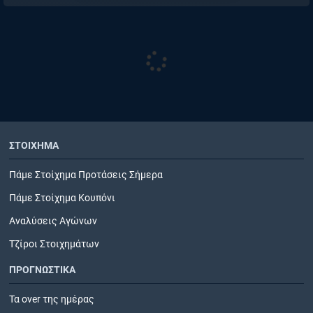
ΣΤΟΙΧΗΜΑ
Πάμε Στοίχημα Προτάσεις Σήμερα
Πάμε Στοίχημα Κουπόνι
Αναλύσεις Αγώνων
Τζίροι Στοιχημάτων
ΠΡΟΓΝΩΣΤΙΚΑ
Τα over της ημέρας