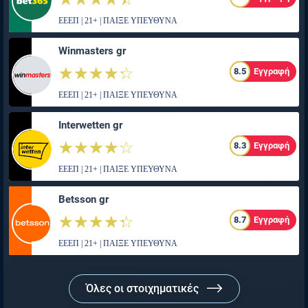
ΕΕΕΠ | 21+ | ΠΑΙΞΕ ΥΠΕΥΘΥΝΑ
Winmasters gr
☆☆☆☆☆
★★★★★
8.5
Εγγραφή
ΕΕΕΠ | 21+ | ΠΑΙΞΕ ΥΠΕΥΘΥΝΑ
Interwetten gr
☆☆☆☆☆
★★★★★
8.3
Εγγραφή
ΕΕΕΠ | 21+ | ΠΑΙΞΕ ΥΠΕΥΘΥΝΑ
Betsson gr
☆☆☆☆☆
★★★★★
8.7
Εγγραφή
ΕΕΕΠ | 21+ | ΠΑΙΞΕ ΥΠΕΥΘΥΝΑ
Όλες οι στοιχηματικές