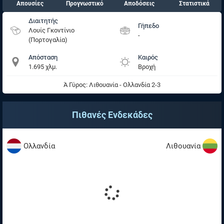
Απουσίες
Προγνωστικό
Αποδόσεις
Στατιστικά
Διαιτητής
Γήπεδο
Λουίς Γκοντίνιο
-
(Πορτογαλία)
Απόσταση
Καιρός
1.695 χλμ.
Βροχή
Ά Γύρος: Λιθουανία - Ολλανδία 2-3
Πιθανές Ενδεκάδες
Ολλανδία
Λιθουανία