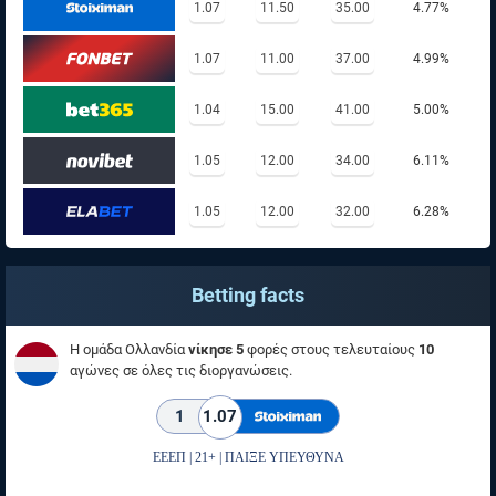
1.07
11.50
35.00
4.77%
1.07
11.00
37.00
4.99%
1.04
15.00
41.00
5.00%
1.05
12.00
34.00
6.11%
1.05
12.00
32.00
6.28%
Betting facts
Η ομάδα Ολλανδία
νίκησε 5
φορές στους τελευταίους
10
αγώνες σε όλες τις διοργανώσεις.
1
1.07
ΕΕΕΠ | 21+ | ΠΑΙΞΕ ΥΠΕΥΘΥΝΑ