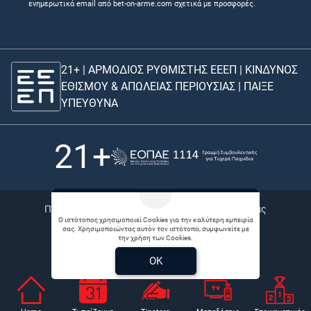
ενημερωτικά email από bet-on-arme.com σχετικά με προσφορές.
21+ | ΑΡΜΟΔΙΟΣ ΡΥΘΜΙΣΤΗΣ ΕΕΕΠ | ΚΙΝΔΥΝΟΣ
ΕΘΙΣΜΟΥ & ΑΠΩΛΕΙΑΣ ΠΕΡΙΟΥΣΙΑΣ |
ΠΑΙΞΕ
ΥΠΕΥΘΥΝΑ
21+
Πολιτική απορρήτου |
Bet Links |
Θέσεις εργασίας
Ο ιστότοπος χρησιμοποιεί Cookies για την καλύτερη εμπειρία
σας. Χρησιμοποιώντας αυτόν τον ιστότοπο, συμφωνείτε με
© 2026 Betonarme
την χρήση των Cookies.
Developed by
Digital Winners
OK