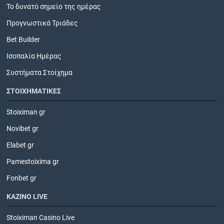
Το δυνατό σημείο της ημέρας
Προγνωστικά Τριάδες
Bet Builder
Ισοπαλία Ημέρας
Συστήματα Στοίχημα
ΣΤΟΙΧΗΜΑΤΙΚΕΣ
Stoiximan gr
Novibet gr
Elabet gr
Pamestoixima gr
Fonbet gr
ΚΑΖΙΝΟ LIVE
Stoiximan Casino Live