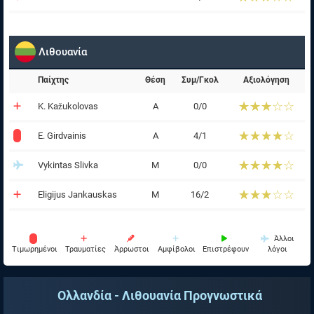
Λιθουανία
Παίχτης
Θέση
Συμ/Γκολ
Αξιολόγηση
☆☆☆☆☆
★★★★★
K. Kažukolovas
Α
0/0
☆☆☆☆☆
★★★★★
E. Girdvainis
Α
4/1
☆☆☆☆☆
★★★★★
Vykintas Slivka
Μ
0/0
☆☆☆☆☆
★★★★★
Eligijus Jankauskas
Μ
16/2
Άλλοι
Tιμωρημένοι
Τραυματίες
Άρρωστοι
Αμφίβολοι
Επιστρέφουν
λόγοι
Ολλανδία - Λιθουανία
Προγνωστικά