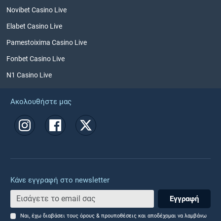
Novibet Casino Live
Elabet Casino Live
Pamestoixima Casino Live
Fonbet Casino Live
N1 Casino Live
Ακολουθήστε μας
Κάνε εγγραφή στο newsletter
Εγγραφή
Ναι, έχω διαβάσει τους όρους & προυποθέσεις και αποδέχομαι να λαμβάνω