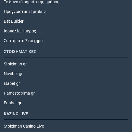
Το δυνατό σημείο της ημέρας
Προγνωστικά Τριάδες
Bet Builder
Ισοπαλία Ημέρας
Συστήματα Στοίχημα
ΣΤΟΙΧΗΜΑΤΙΚΕΣ
Stoiximan gr
Novibet gr
Elabet gr
Pamestoixima gr
Fonbet gr
ΚΑΖΙΝΟ LIVE
Stoiximan Casino Live