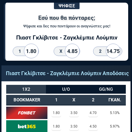
ΨΗΦΙΣΕ
Εσύ που θα πόνταρες;
Ψήφισε και δες που ποντάρουν οι αναγνώστες μας!
Πιαστ Γκλίβιτσε - Ζαγκλέμπιε Λούμπιν
1.80
4.85
14.75
1
X
2
Πιαστ Γκλίβιτσε - Ζαγκλέμπιε Λούμπιν Αποδόσεις
1X2
U/O
GG/NG
BOOKMAKER
1
X
2
ΓΚΑΝ.
1.80
3.50
4.70
5.13%
1.80
3.50
4.50
5.97%