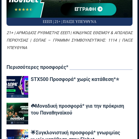
ΕΓΓΡΑΦΗ
☆☆☆☆☆
★★★★★
ΕΕΕΠ | 21+ | ΠΑΙΞΕ ΥΠΕΥΘΥΝΑ
21+ | ΑΡΜΟΔΙΟΣ ΡΥΘΜΙΣΤΗΣ ΕΕΕΠ | ΚΙΝΔΥΝΟΣ ΕΘΙΣΜΟΥ & ΑΠΩΛΕΙΑΣ
ΠΕΡΙΟΥΣΙΑΣ | ΕΟΠΑΕ – ΓΡΑΜΜΗ ΣΥΜΒΟΥΛΕΥΤΙΚΗΣ: 1114 | ΠΑΙΞΕ
ΥΠΕΥΘΥΝΑ
Περισσότερες προσφορές*
STX500 Προσφορά* χωρίς κατάθεση*⭐
☘️Μοναδική προσφορά* για την πρόκριση
του Παναθηναϊκού
🌟Συγκλονιστική προσφορά* γνωριμίας