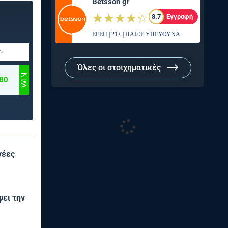
Betsson gr
☆☆☆☆☆
★★★★★
8.7
Εγγραφή
ΕΕΕΠ | 21+ | ΠΑΙΞΕ ΥΠΕΥΘΥΝΑ
-
Όλες οι στοιχηματικές
.80
νέες
ψει την