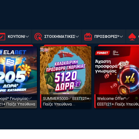
ΚΟΥΠΟΝΙ
ΣΤΟΙΧΗΜΑΤΙΚΕΣ
ΠΡΟΣΦΟΡΕΣ*
ορά* Γνωριμίας✅
SUMMER5000✅ ΕΕΕΠ|21+
Welcome Offer*✅
21+ Παίξε Υπεύθυνα
Παίξε Υπεύθυνα
ΕΕΕΠ|21+ Παίξε Υπεύθ