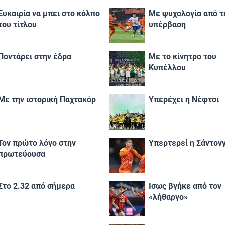
Ευκαιρία να μπει στο κόλπο
Με ψυχολογία από τ
του τίτλου
υπέρβαση
Ποντάρει στην έδρα
Με το κίνητρο του
Κυπέλλου
Με την ιστορική Παχτακόρ
Υπερέχει η Νέφτσι
Τον πρώτο λόγο στην
Υπερτερεί η Σάντον
πρωτεύουσα
Στο 2.32 από σήμερα
Ίσως βγήκε από τον
«λήθαργο»