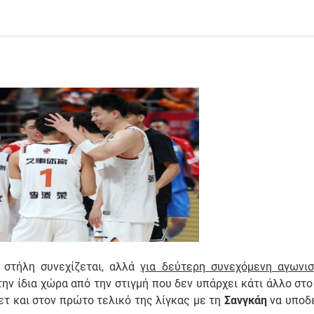
 στήλη συνεχίζεται, αλλά
για δεύτερη συνεχόμενη αγωνισ
την ίδια χώρα από την στιγμή που δεν υπάρχει κάτι άλλο στο
τ και στον πρώτο τελικό της λίγκας με τη
Σανγκάη
να υποδέ