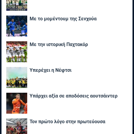
Με το μομέντουμ της Σενχούα
Με την ιστορική Παχτακόρ
Υπερέχει η Νέφτσι
Υπάρχει αξία σε αποδόσεις αουτσάιντερ
Τον πρώτο λόγο στην πρωτεύουσα