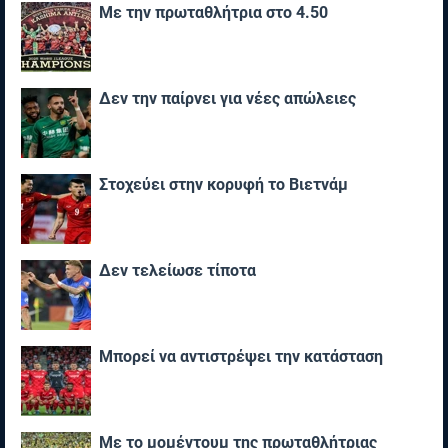
Με την πρωταθλήτρια στο 4.50
Δεν την παίρνει για νέες απώλειες
Στοχεύει στην κορυφή το Βιετνάμ
Δεν τελείωσε τίποτα
Μπορεί να αντιστρέψει την κατάσταση
Με το μομέντουμ της πρωταθλήτριας