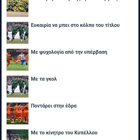
Ευκαιρία να μπει στο κόλπο του τίτλου
Με ψυχολογία από την υπέρβαση
Με τα γκολ
Ποντάρει στην έδρα
Με το κίνητρο του Κυπέλλου