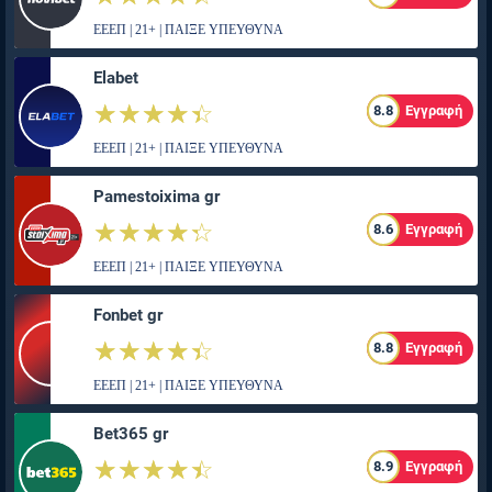
ΕΕΕΠ | 21+ | ΠΑΙΞΕ ΥΠΕΥΘΥΝΑ
Elabet
☆☆☆☆☆
★★★★★
8.8
Εγγραφή
ΕΕΕΠ | 21+ | ΠΑΙΞΕ ΥΠΕΥΘΥΝΑ
Pamestoixima gr
☆☆☆☆☆
★★★★★
8.6
Εγγραφή
ΕΕΕΠ | 21+ | ΠΑΙΞΕ ΥΠΕΥΘΥΝΑ
Fonbet gr
☆☆☆☆☆
★★★★★
8.8
Εγγραφή
ΕΕΕΠ | 21+ | ΠΑΙΞΕ ΥΠΕΥΘΥΝΑ
Bet365 gr
☆☆☆☆☆
★★★★★
8.9
Εγγραφή