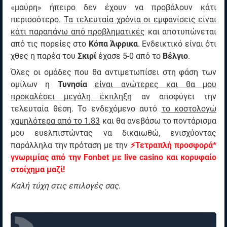
«μαύρη» ήπειρο δεν έχουν να προβάλουν κάτι
περισσότερο.
Τα τελευταία χρόνια οι εμφανίσεις είναι
κάτι παραπάνω από προβληματικές
και αποτυπώνεται
από τις πορείες στο
Κόπα Άφρικα
. Ενδεικτικό είναι ότι
χθες η παρέα του
Σκιρί
έχασε 5-0 από το
Βέλγιο
.
Όλες οι ομάδες που θα αντιμετωπίσει στη φάση των
ομίλων η
Τυνησία
είναι ανώτερες και θα μου
προκαλέσει μεγάλη έκπληξη
αν αποφύγει την
τελευταία θέση. Το ενδεχόμενο αυτό
το κοστολογώ
χαμηλότερα από το 1.83
και θα ανεβάσω το ποντάρισμα
μου ευελπιστώντας να δικαιωθώ, ενισχύοντας
παράλληλα την πρόταση με την
⚡Τετραπλή προσφορά*
γνωριμίας από την Fonbet με live casino και κορυφαίο
στοίχημα μαζί!
Καλή τύχη στις επιλογές σας.