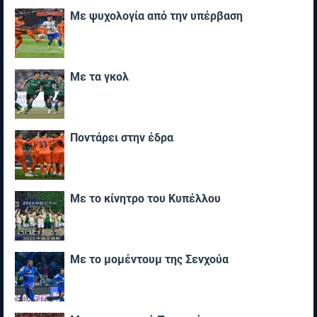
Με ψυχολογία από την υπέρβαση
Με τα γκολ
Ποντάρει στην έδρα
Με το κίνητρο του Κυπέλλου
Με το μομέντουμ της Σενχούα