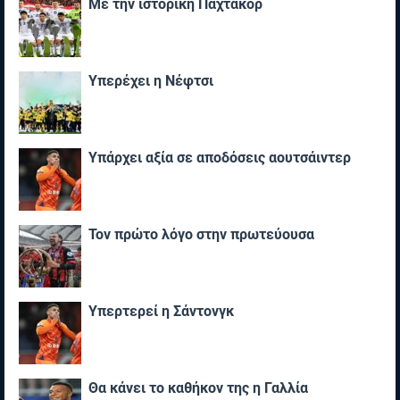
Με την ιστορική Παχτακόρ
Υπερέχει η Νέφτσι
Υπάρχει αξία σε αποδόσεις αουτσάιντερ
Τον πρώτο λόγο στην πρωτεύουσα
Υπερτερεί η Σάντονγκ
Θα κάνει το καθήκον της η Γαλλία