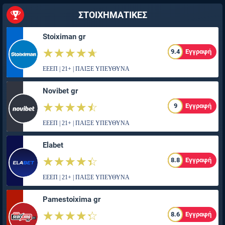
ΣΤΟΙΧΗΜΑΤΙΚΕΣ
Stoiximan gr
☆☆☆☆☆
★★★★★
9.4
Εγγραφή
ΕΕΕΠ | 21+ | ΠΑΙΞΕ ΥΠΕΥΘΥΝΑ
Novibet gr
☆☆☆☆☆
★★★★★
9
Εγγραφή
ΕΕΕΠ | 21+ | ΠΑΙΞΕ ΥΠΕΥΘΥΝΑ
Elabet
☆☆☆☆☆
★★★★★
8.8
Εγγραφή
ΕΕΕΠ | 21+ | ΠΑΙΞΕ ΥΠΕΥΘΥΝΑ
Pamestoixima gr
☆☆☆☆☆
★★★★★
8.6
Εγγραφή