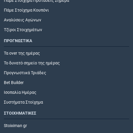
Πάμε Στοίχημα Προτάσεις Σήμερα
Πάμε Στοίχημα Κουπόνι
Αναλύσεις Αγώνων
Τζίροι Στοιχημάτων
ΠΡΟΓΝΩΣΤΙΚΑ
Τα over της ημέρας
Το δυνατό σημείο της ημέρας
Προγνωστικά Τριάδες
Bet Builder
Ισοπαλία Ημέρας
Συστήματα Στοίχημα
ΣΤΟΙΧΗΜΑΤΙΚΕΣ
Stoiximan gr