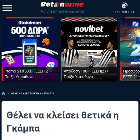
Τα "μπετά" του στοιχήματος
ΠΡΟΓΝΩΣΤΙΚΑ
Promo STX500✅ ΕΕΕΠ|21+
Απόδοση 100✅ ΕΕΕΠ|21+
Προσφορ
Παίξε Υπεύθυνα
Παίξε Υπεύθυνα
ΕΕΕΠ|21+
ΘΕΛΕΙ ΝΑ ΚΛΕΙΣΕΙ ΘΕΤΙΚΑ Η ΓΚΑΜΠΑ
Θέλει να κλείσει θετικά η
Γκάμπα