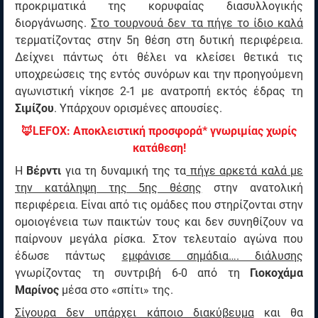
προκριματικά της κορυφαίας διασυλλογικής
διοργάνωσης.
Στο τουρνουά δεν τα πήγε το ίδιο καλά
τερματίζοντας στην 5η θέση στη δυτική περιφέρεια.
Δείχνει πάντως ότι θέλει να κλείσει θετικά τις
υποχρεώσεις της εντός συνόρων και την προηγούμενη
αγωνιστική νίκησε 2-1 με ανατροπή εκτός έδρας τη
Σιμίζου
. Υπάρχουν ορισμένες απουσίες.
🦊LEFOX: Αποκλειστική προσφορά* γνωριμίας χωρίς
κατάθεση!
Η
Βέρντι
για τη δυναμική της τα
πήγε αρκετά καλά με
την κατάληψη της 5ης θέσης
στην ανατολική
περιφέρεια. Είναι από τις ομάδες που στηρίζονται στην
ομοιογένεια των παικτών τους και δεν συνηθίζουν να
παίρνουν μεγάλα ρίσκα. Στον τελευταίο αγώνα που
έδωσε πάντως
εμφάνισε σημάδια…. διάλυσης
γνωρίζοντας τη συντριβή 6-0 από τη
Γιοκοχάμα
Μαρίνος
μέσα στο «σπίτι» της.
Σίγουρα δεν υπάρχει κάποιο διακύβευμα
και θα