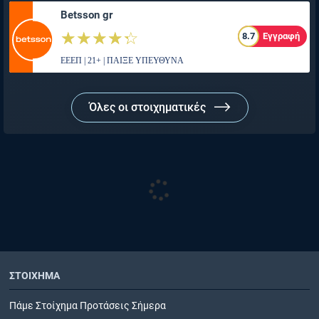
Betsson gr
☆☆☆☆☆
★★★★★
8.7
Εγγραφή
ΕΕΕΠ | 21+ | ΠΑΙΞΕ ΥΠΕΥΘΥΝΑ
Όλες οι στοιχηματικές
ΣΤΟΙΧΗΜΑ
Πάμε Στοίχημα Προτάσεις Σήμερα