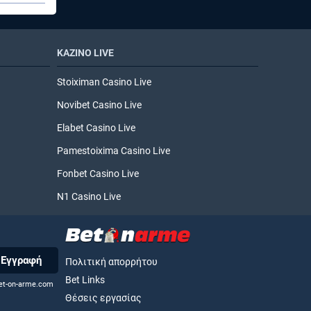
ΚΑΖΙΝΟ LIVE
Stoiximan Casino Live
Novibet Casino Live
Elabet Casino Live
Pamestoixima Casino Live
Fonbet Casino Live
N1 Casino Live
Εγγραφή
Πολιτική απορρήτου
Bet Links
et-on-arme.com
Θέσεις εργασίας