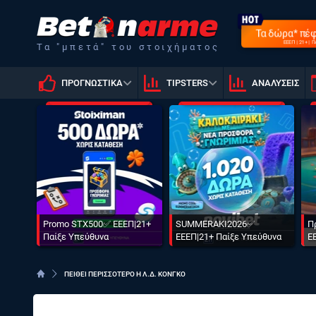
Τα δώρα* πέφ
ΕΕΕΠ | 21+ |
Τα "μπετά" του στοιχήματος
ΠΡΟΓΝΩΣΤΙΚΑ
TIPSTERS
ΑΝΑΛΥΣΕΙΣ
Promo STX500✅ ΕΕΕΠ|21+
SUMMERAKI2026✅
Π
Παίξε Υπεύθυνα
ΕΕΕΠ|21+ Παίξε Υπεύθυνα
Ε
ΠΕΙΘΕΙ ΠΕΡΙΣΣΟΤΕΡΟ Η Λ.Δ. ΚΟΝΓΚΟ