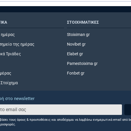
ΙΚΑ
ΣΤΟΙΧΗΜΑΤΙΚΕΣ
ς ημέρας
Stoiximan gr
σημείο της ημέρας
Novibet gr
κά Τριάδες
Elabet gr
Pamestoixima gr
Ημέρας
Fonbet gr
 Στοίχημα
ή στο newsletter
αβάσει τους όρους & προυποθέσεις και αποδέχομαι να λαμβάνω ενημερωτικά email από b
προσφορές.