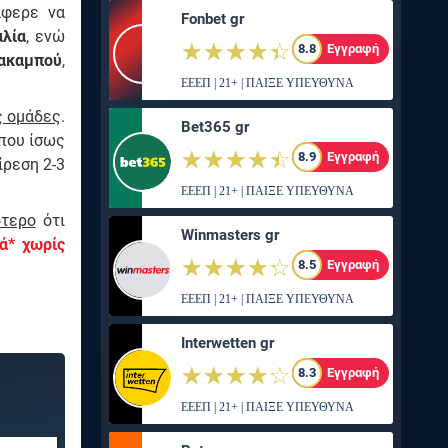
άφερε να
Fonbet gr
αλία
, ενώ
☆☆☆☆☆
★★★★★
8.8
Εγγραφή
ακαμπού
,
ΕΕΕΠ | 21+ | ΠΑΙΞΕ ΥΠΕΥΘΥΝΑ
ς ομάδες
.
Bet365 gr
που ίσως
☆☆☆☆☆
★★★★★
8.9
Εγγραφή
ίρεση 2-3
ΕΕΕΠ | 21+ | ΠΑΙΞΕ ΥΠΕΥΘΥΝΑ
ότερο
ότι
Winmasters gr
ά* χωρίς
☆☆☆☆☆
★★★★★
8.5
Εγγραφή
ΕΕΕΠ | 21+ | ΠΑΙΞΕ ΥΠΕΥΘΥΝΑ
Interwetten gr
☆☆☆☆☆
★★★★★
8.3
Εγγραφή
ΕΕΕΠ | 21+ | ΠΑΙΞΕ ΥΠΕΥΘΥΝΑ