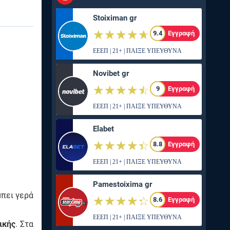
Stoiximan gr
☆☆☆☆☆
★★★★★
9.4
Εγγραφή
ΕΕΕΠ | 21+ | ΠΑΙΞΕ ΥΠΕΥΘΥΝΑ
Novibet gr
☆☆☆☆☆
★★★★★
9
Εγγραφή
ΕΕΕΠ | 21+ | ΠΑΙΞΕ ΥΠΕΥΘΥΝΑ
Elabet
☆☆☆☆☆
★★★★★
8.8
Εγγραφή
ΕΕΕΠ | 21+ | ΠΑΙΞΕ ΥΠΕΥΘΥΝΑ
Pamestoixima gr
μπει γερά
☆☆☆☆☆
★★★★★
8.6
Εγγραφή
ΕΕΕΠ | 21+ | ΠΑΙΞΕ ΥΠΕΥΘΥΝΑ
ικής
. Στα