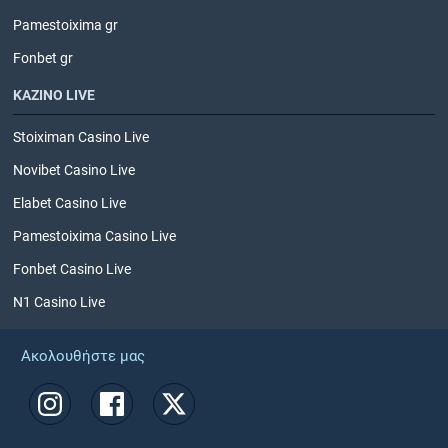
Pamestoixima gr
Fonbet gr
ΚΑΖΙΝΟ LIVE
Stoiximan Casino Live
Novibet Casino Live
Elabet Casino Live
Pamestoixima Casino Live
Fonbet Casino Live
N1 Casino Live
Ακολουθήστε μας