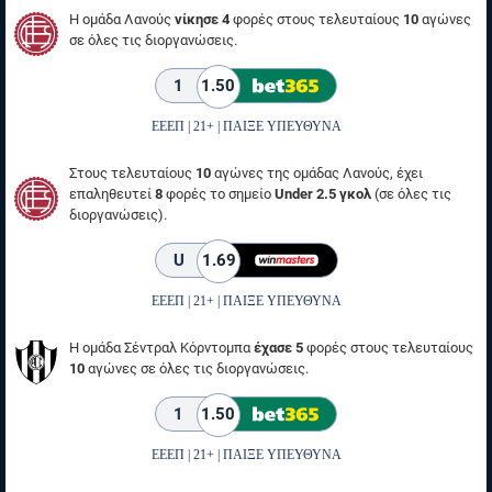
Η ομάδα Λανούς
νίκησε 4
φορές στους τελευταίους
10
αγώνες
σε όλες τις διοργανώσεις.
1
1.50
ΕΕΕΠ | 21+ | ΠΑΙΞΕ ΥΠΕΥΘΥΝΑ
Στους τελευταίους
10
αγώνες της ομάδας Λανούς, έχει
επαληθευτεί
8
φορές το σημείο
Under 2.5 γκολ
(σε όλες τις
διοργανώσεις).
U
1.69
ΕΕΕΠ | 21+ | ΠΑΙΞΕ ΥΠΕΥΘΥΝΑ
Η ομάδα Σέντραλ Κόρντομπα
έχασε 5
φορές στους τελευταίους
10
αγώνες σε όλες τις διοργανώσεις.
1
1.50
ΕΕΕΠ | 21+ | ΠΑΙΞΕ ΥΠΕΥΘΥΝΑ