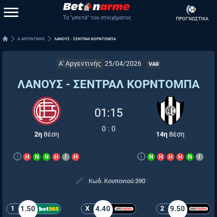
Τα "μπετά" του στοιχήματος
ΠΡΟΓΝΩΣΤΙΚΑ
Α' ΑΡΓΕΝΤΙΝΗΣ
ΛΑΝΟΥΣ - ΣΕΝΤΡΑΛ ΚΟΡΝΤΟΜΠΑ
Α' Αργεντινής
25/04/2026
VAR
ΛΑΝΟΥΣ - ΣΕΝΤΡΑΛ ΚΟΡΝΤΟΜΠΑ
01:15
0
:
0
2η
θέση
14η
θέση
i
Η
Ν
Ν
Η
Ι
Η
i
Ν
Η
Η
Η
Ν
Ι
Κωδ. Κουπονιού:
390
1
1.50
X
4.40
2
9.50