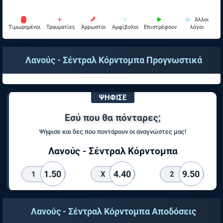
Άλλοι
Tιμωρημένοι
Τραυματίες
Άρρωστοι
Αμφίβολοι
Επιστρέφουν
λόγοι
Λανούς - Σέντραλ Κόρντομπα
Προγνωστικά
ΨΗΦΙΣΕ
Εσύ που θα πόνταρες;
Ψήφισε και δες που ποντάρουν οι αναγνώστες μας!
Λανούς - Σέντραλ Κόρντομπα
1.50
4.40
9.50
1
X
2
Λανούς - Σέντραλ Κόρντομπα Αποδόσεις