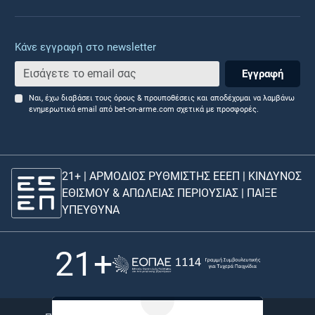
Κάνε εγγραφή στο newsletter
Εγγραφή
Ναι, έχω διαβάσει τους όρους & προυποθέσεις και αποδέχομαι να λαμβάνω
ενημερωτικά email από bet-on-arme.com σχετικά με προσφορές.
21+ | ΑΡΜΟΔΙΟΣ ΡΥΘΜΙΣΤΗΣ ΕΕΕΠ | ΚΙΝΔΥΝΟΣ
ΕΘΙΣΜΟΥ & ΑΠΩΛΕΙΑΣ ΠΕΡΙΟΥΣΙΑΣ |
ΠΑΙΞΕ
ΥΠΕΥΘΥΝΑ
21+