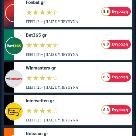
Fonbet gr
☆☆☆☆☆
★★★★★
8.8
Εγγραφή
ΕΕΕΠ | 21+ | ΠΑΙΞΕ ΥΠΕΥΘΥΝΑ
Bet365 gr
☆☆☆☆☆
★★★★★
8.9
Εγγραφή
ΕΕΕΠ | 21+ | ΠΑΙΞΕ ΥΠΕΥΘΥΝΑ
Winmasters gr
☆☆☆☆☆
★★★★★
8.5
Εγγραφή
ΕΕΕΠ | 21+ | ΠΑΙΞΕ ΥΠΕΥΘΥΝΑ
Interwetten gr
☆☆☆☆☆
★★★★★
8.3
Εγγραφή
ΕΕΕΠ | 21+ | ΠΑΙΞΕ ΥΠΕΥΘΥΝΑ
Betsson gr