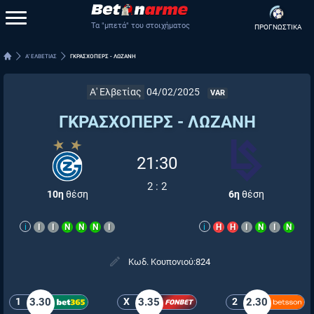
Τα "μπετά" του στοιχήματος
ΠΡΟΓΝΩΣΤΙΚΑ
Α' ΕΛΒΕΤΙΑΣ
ΓΚΡΑΣΧΟΠΕΡΣ - ΛΩΖΑΝΗ
Α' Ελβετίας
04/02/2025
VAR
ΓΚΡΑΣΧΟΠΕΡΣ - ΛΩΖΑΝΗ
21:30
2
:
2
10η
θέση
6η
θέση
i
Ι
Ι
Ν
Ν
Ν
Ι
i
Η
Η
Ι
Ν
Ι
Ν
Κωδ. Κουπονιού:
824
1
3.30
X
3.35
2
2.30