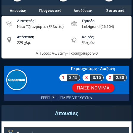
Απουσίες
Προγνωστικό
Αποδόσεις
Στατιστικά
Διαιτητής
Γήπεδο
Νίκο Τζιανφόρτε (Ελβετία)
Letzigrund (26.104)
Απόσταση
Καιρός
229 χλμ.
Ψυχρός
Α΄ Γύρος:
Λωζάνη - Γκρασχόπερς 3-0
Γκρασχόπερς - Λωζάνη
1
3.15
X
3.15
2
2.30
ΠΑΙΞΕ ΝΟΜΙΜΑ
ΕΕΕΠ | 21+ | ΠΑΙΞΕ ΥΠΕΥΘΥΝΑ
Απουσίες