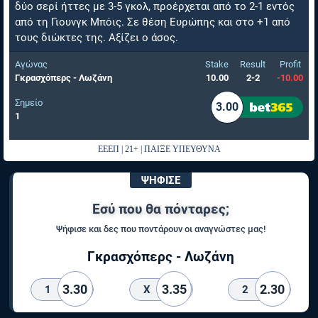
δύο σερί ήττες με 3-5 γκολ, προέρχεται από το 2-1 εντός
από τη Γιουνγκ Μπόις. Σε θέση Ευρώπης και στο +1 από
τους διώκτες της. Αξίζει ο άσος.
Αγώνας
Stake
Result
Profit
Γκρασχόπερς - Λωζάνη
10.00
2-2
-10.00
Σημείο
3.00
1
ΕΕΕΠ | 21+ | ΠΑΙΞΕ ΥΠΕΥΘΥΝΑ
ΨΗΦΙΣΕ
Εσύ που θα πόνταρες;
Ψήφισε και δες που ποντάρουν οι αναγνώστες μας!
Γκρασχόπερς - Λωζάνη
3.30
3.35
2.30
1
X
2