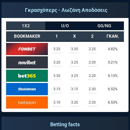
Γκρασχόπερς - Λωζάνη Αποδόσεις
1X2
U/O
GG/NG
BOOKMAKER
1
X
2
ΓΚΑΝ.
3.25
3.35
2.25
4.82%
3.20
3.25
2.30
5.21%
3.30
3.25
2.20
6.13%
3.15
3.15
2.30
6.52%
3.10
3.20
2.30
6.53%
Betting facts