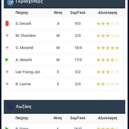
Γκρασχόπερς
Παίχτης
Θέση
Συμ/Γκολ
Αξιολόγηση
☆☆☆☆☆
★★★★★
S. Decarli
Α
9/0
☆☆☆☆☆
★★★★★
M. Choinière
Μ
2/0
☆☆☆☆☆
★★★★★
G. Morandi
Μ
18/4
☆☆☆☆☆
★★★★★
A. Abrashi
Μ
17/0
☆☆☆☆☆
★★★★★
Lee Young-Jun
Ε
5/2
☆☆☆☆☆
★★★★★
B. Lasme
Ε
2/0
Λωζάνη
Παίχτης
Θέση
Συμ/Γκολ
Αξιολόγηση
R. Giger
Α
16/0