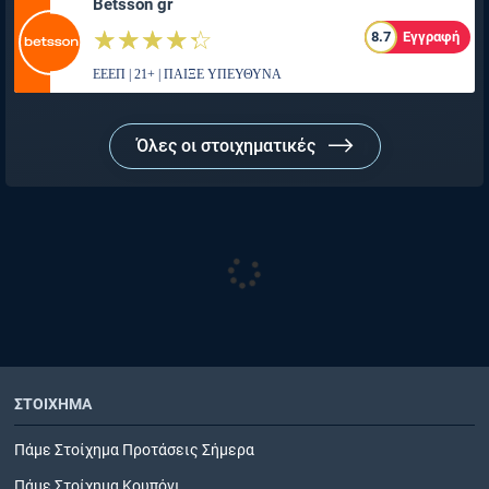
Betsson gr
☆☆☆☆☆
★★★★★
8.7
Εγγραφή
ΕΕΕΠ | 21+ | ΠΑΙΞΕ ΥΠΕΥΘΥΝΑ
Όλες οι στοιχηματικές
ΣΤΟΙΧΗΜΑ
Πάμε Στοίχημα Προτάσεις Σήμερα
Πάμε Στοίχημα Κουπόνι