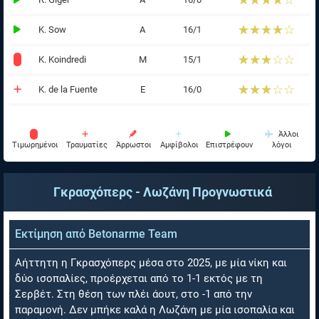
☆☆☆☆☆
★★★★★
☆☆☆☆☆
★★★★★
K. Sow
Α
16/1
☆☆☆☆☆
★★★★★
K. Koindredi
Μ
15/1
☆☆☆☆☆
★★★★★
K. de la Fuente
Ε
16/0
Άλλοι
Tιμωρημένοι
Τραυματίες
Άρρωστοι
Αμφίβολοι
Επιστρέφουν
λόγοι
Γκρασχόπερς - Λωζάνη
Προγνωστικά
Εκτίμηση από
Betonarme Team
Αήττητη η Γκρασχόπερς μέσα στο 2025, με μία νίκη και
δύο ισοπαλίες, προέρχεται από το 1-1 εκτός με τη
Σερβέτ. Στη θέση των πλέι άουτ, στο -1 από την
παραμονή. Δεν μπήκε καλά η Λωζάνη με μία ισοπαλία και