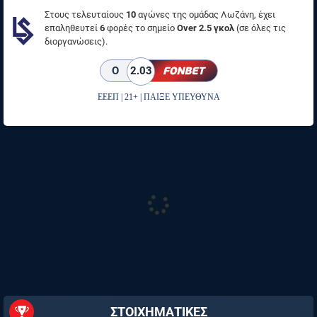
Στους τελευταίους
10
αγώνες της ομάδας Λωζάνη, έχει
επαληθευτεί
6
φορές το σημείο
Over 2.5 γκολ
(σε όλες τις
διοργανώσεις).
O
2.03
ΕΕΕΠ | 21+ | ΠΑΙΞΕ ΥΠΕΥΘΥΝΑ
ΣΤΟΙΧΗΜΑΤΙΚΕΣ