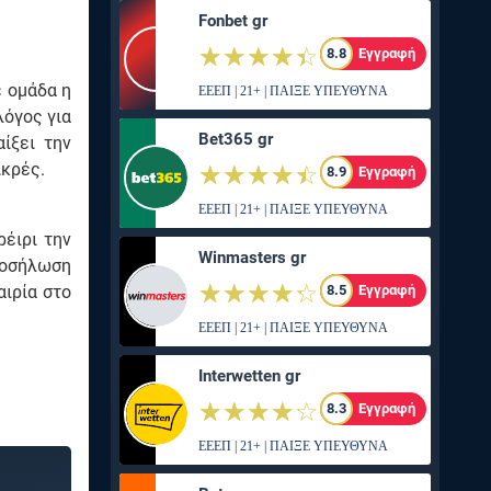
Fonbet gr
☆☆☆☆☆
★★★★★
8.8
Εγγραφή
ε ομάδα η
ΕΕΕΠ | 21+ | ΠΑΙΞΕ ΥΠΕΥΘΥΝΑ
λόγος για
Bet365 gr
ίξει την
ικρές.
☆☆☆☆☆
★★★★★
8.9
Εγγραφή
ΕΕΕΠ | 21+ | ΠΑΙΞΕ ΥΠΕΥΘΥΝΑ
ρέιρι την
Winmasters gr
προσήλωση
☆☆☆☆☆
★★★★★
αιρία στο
8.5
Εγγραφή
ΕΕΕΠ | 21+ | ΠΑΙΞΕ ΥΠΕΥΘΥΝΑ
Interwetten gr
☆☆☆☆☆
★★★★★
8.3
Εγγραφή
ΕΕΕΠ | 21+ | ΠΑΙΞΕ ΥΠΕΥΘΥΝΑ