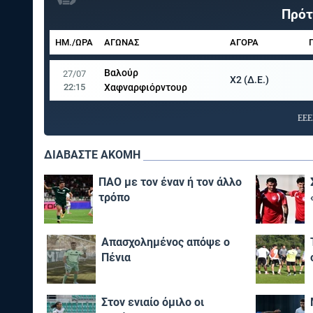
Πρότ
ΗΜ./ΩΡΑ
ΑΓΩΝΑΣ
ΑΓΟΡΑ
Βαλούρ
27/07
Χ2 (Δ.Ε.)
22:15
Χαφναρφιόρντουρ
ΕΕΕ
ΔΙΑΒΑΣΤΕ ΑΚΟΜΗ
ΠΑΟ με τον έναν ή τον άλλο
τρόπο
Απασχολημένος απόψε ο
Πένια
Στον ενιαίο όμιλο οι