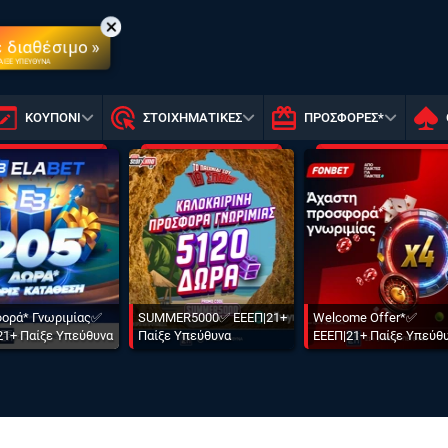
 διαθέσιμο »
 ΠΑΙΞΕ ΥΠΕΥΘΥΝΑ
ΚΟΥΠΟΝΙ
ΣΤΟΙΧΗΜΑΤΙΚΕΣ
ΠΡΟΣΦΟΡΕΣ*
ορά* Γνωριμίας✅
SUMMER5000✅ ΕΕΕΠ|21+
Welcome Offer*✅
21+ Παίξε Υπεύθυνα
Παίξε Υπεύθυνα
ΕΕΕΠ|21+ Παίξε Υπεύθ