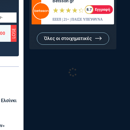
Betsson gr
☆☆☆☆☆
★★★★★
8.7
Εγγραφή
/-
ΕΕΕΠ | 21+ | ΠΑΙΞΕ ΥΠΕΥΘΥΝΑ
.00
Όλες οι στοιχηματικές
 Ελσίνκι
ν»