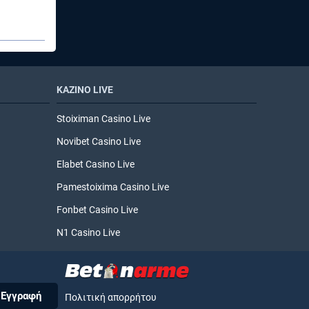
ΚΑΖΙΝΟ LIVE
Stoiximan Casino Live
Novibet Casino Live
Elabet Casino Live
Pamestoixima Casino Live
Fonbet Casino Live
N1 Casino Live
Εγγραφή
Πολιτική απορρήτου