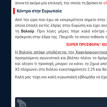
ανοικτή ακόμα μία επιλογή, την οποία τη βρίσκετε
ε
Κόντρα στην Ευρωπαία
Από την ώρα που έχω σε εκκρεμότητα σημείο στην 
οποία έπαιξε εκτός έδρας στην Ευρώπη και έχει αν
τη
Βαλούρ
. Πριν λίγες μέρες πήγε καλά κόντρα σ
πρόκριση στην έδρα της. Παιχνίδι το οποίο πιθανόν ν
SUPER ΠΡΟΣΦΟΡΑ* ΧΩ
Η Βαλούρ απόψε υποδέχεται την Χαφνάρφιορντου
προηγούμενη αγωνιστική και βλέπει πλέον το δρόμο
και ολίγον τι προσοχή,
μπορεί να κάνει τη ζημιά απέ
Χ2 πληρώνει στο διόλου ευκαταφρόνητο 2.25 και θα
Καλή μας τύχη και καλή ευρωπαϊκή εβδομάδα να έχο