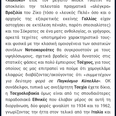
«Χαλίσκο»
είδε τον μέγιστο Μισέλ Πλατινί να
αποκλείει την τελευταία πραγματικά «αλέγκρα»
Βραζιλία
του Ζίκο (τόσο ο «λευκός Πελέ» όσο και ο
αρχηγός της εξαιρετικής εκείνης
Γαλλίας
είχαν
αστοχήσει σε εκτέλεση πέναλτι, παρότι σπεσιαλίστες)
και του Σόκρατες σε ένα ματς ανθολογίας, οι γρήγοροι,
αρκετά τεχνίτες -υποτιμημένο χαρακτηριστικό τους-
και φυσικά με την κλασική ομοιογένεια των ασιατικών
συνόλων
Νοτιοκορεάτες
θα συγκρουστούν με τους
υψηλόσωμους, σχετικά βραδείς αλλά δυνατούς στις
στατικές φάσεις και πολύ έμπειρους
Τσέχους,
για τους
οποίους ας μας επιτραπεί να πούμε ότι χαμογελάμε
ελαφρώς διαβάζοντας/ακούγοντας ότι «
συμμετέχουν
για δεύτερη φορά σε
Παγκόσμιο Κύπελλο
».
ΟΚ
συνάδελφοι, τυπικά ως ανεξάρτητη
Τσεχία
έχετε δίκιο,
η
Τσεχοσλοβακία
όμως είναι από τις σπουδαιότερες
παραδοσιακά
Εθνικές
που έλαβαν μέρος σε αυτή τη
διοργάνωση, δύο φορές φιναλίστ το 1934 και το 1962,
γνωρίζοντας την ήττα στον τελικό από την
Ιταλία
και