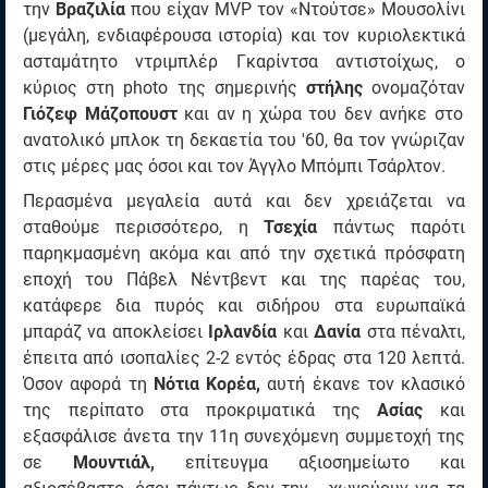
την
Βραζιλία
που είχαν MVP τον «Ντούτσε» Μουσολίνι
(μεγάλη, ενδιαφέρουσα ιστορία) και τον κυριολεκτικά
ασταμάτητο ντριμπλέρ Γκαρίντσα αντιστοίχως, ο
κύριος στη photo της σημερινής
στήλης
ονομαζόταν
Γιόζεφ Μάζοπουστ
και αν η χώρα του δεν ανήκε στο
ανατολικό μπλοκ τη δεκαετία του '60, θα τον γνώριζαν
στις μέρες μας όσοι και τον Άγγλο Μπόμπι Τσάρλτον.
Περασμένα μεγαλεία αυτά και δεν χρειάζεται να
σταθούμε περισσότερο, η
Τσεχία
πάντως παρότι
παρηκμασμένη ακόμα και από την σχετικά πρόσφατη
εποχή του Πάβελ Νέντβεντ και της παρέας του,
κατάφερε δια πυρός και σιδήρου στα ευρωπαϊκά
μπαράζ να αποκλείσει
Ιρλανδία
και
Δανία
στα πέναλτι,
έπειτα από ισοπαλίες 2-2 εντός έδρας στα 120 λεπτά.
Όσον αφορά τη
Νότια Κορέα,
αυτή έκανε τον κλασικό
της περίπατο στα προκριματικά της
Ασίας
και
εξασφάλισε άνετα την 11η συνεχόμενη συμμετοχή της
σε
Μουντιάλ,
επίτευγμα αξιοσημείωτο και