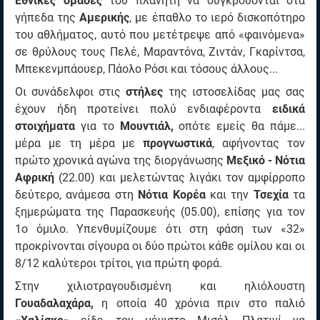
Εθνικές ομάδες
του πλανήτη να συγκρούονται στα
γήπεδα της
Αμερικής
, με έπαθλο το ιερό δισκοπότηρο
του αθλήματος, αυτό που μετέτρεψε από «φαινόμενα»
σε θρύλους τους Πελέ, Μαραντόνα, Ζιντάν, Γκαρίντσα,
Μπεκενμπάουερ, Πάολο Ρόσι και τόσους άλλους...
Οι συνάδελφοι στις
στήλες
της ιστοσελίδας μας σας
έχουν ήδη προτείνει πολύ ενδιαφέροντα
ειδικά
στοιχήματα
για το
Μουντιάλ,
οπότε εμείς θα πάμε...
μέρα με τη μέρα με
προγνωστικά
, αφήνοντας τον
πρώτο χρονικά αγώνα της διοργάνωσης
Μεξικό - Νότια
Αφρική
(22.00) και μελετώντας λιγάκι τον αμφίρροπο
δεύτερο, ανάμεσα στη
Νότια Κορέα
και την
Τσεχία
τα
ξημερώματα της Παρασκευής (05.00), επίσης για τον
1ο όμιλο. Υπενθυμίζουμε ότι στη φάση των «32»
προκρίνονται σίγουρα οι δύο πρώτοι κάθε ομίλου και οι
8/12 καλύτεροι τρίτοι, για πρώτη φορά.
Στην χιλιοτραγουδισμένη και ηλιόλουστη
Γουαδαλαχάρα,
η οποία 40 χρόνια πριν στο παλιό