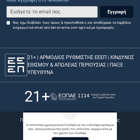
Κάνε εγγραφή στο newsletter
Εγγραφή
Ναι, έχω διαβάσει τους όρους & προυποθέσεις και αποδέχομαι να λαμβάνω
ενημερωτικά email από bet-on-arme.com σχετικά με προσφορές.
21+ | ΑΡΜΟΔΙΟΣ ΡΥΘΜΙΣΤΗΣ ΕΕΕΠ | ΚΙΝΔΥΝΟΣ
ΕΘΙΣΜΟΥ & ΑΠΩΛΕΙΑΣ ΠΕΡΙΟΥΣΙΑΣ |
ΠΑΙΞΕ
ΥΠΕΥΘΥΝΑ
21+
Πολιτική απορρήτου |
Bet Links |
Θέσεις εργασίας
Ο ιστότοπος χρησιμοποιεί Cookies για την καλύτερη εμπειρία
σας. Χρησιμοποιώντας αυτόν τον ιστότοπο, συμφωνείτε με
© 2026 Betonarme
την χρήση των Cookies.
Developed by
Digital Winners