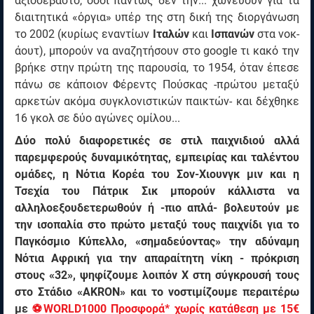
αξιοσέβαστο, όσοι πάντως δεν την... χωνεύουν για τα
διαιτητικά «όργια» υπέρ της στη δική της διοργάνωση
το 2002 (κυρίως εναντίων
Ιταλών
και
Ισπανών
στα νοκ-
άουτ), μπορούν να αναζητήσουν στο google τι κακό την
βρήκε στην πρώτη της παρουσία, το 1954, όταν έπεσε
πάνω σε κάποιον Φέρεντς Πούσκας -πρώτου μεταξύ
αρκετών ακόμα συγκλονιστικών παικτών- και δέχθηκε
16 γκολ σε δύο αγώνες ομίλου...
Δύο πολύ διαφορετικές σε στιλ παιχνιδιού αλλά
παρεμφερούς δυναμικότητας, εμπειρίας και ταλέντου
ομάδες, η Νότια Κορέα του Σον-Χιουνγκ μιν και η
Τσεχία του Πάτρικ Σικ μπορούν κάλλιστα να
αλληλοεξουδετερωθούν ή -πιο απλά- βολευτούν με
την ισοπαλία στο πρώτο μεταξύ τους παιχνίδι για το
Παγκόσμιο Κύπελλο, «σημαδεύοντας» την αδύναμη
Νότια Αφρική για την απαραίτητη νίκη - πρόκριση
στους «32», ψηφίζουμε λοιπόν Χ στη σύγκρουσή τους
στο Στάδιο «AKRON» και το νοστιμίζουμε περαιτέρω
με
⚽WORLD1000 Προσφορά* χωρίς κατάθεση με 15€