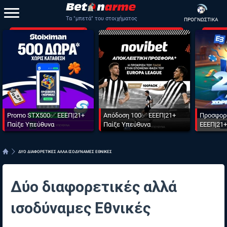
Τα "μπετά" του στοιχήματος
ΠΡΟΓΝΩΣΤΙΚΑ
Promo STX500✅ ΕΕΕΠ|21+
Απόδοση 100✅ ΕΕΕΠ|21+
Προσφορ
Παίξε Υπεύθυνα
Παίξε Υπεύθυνα
ΕΕΕΠ|21+
ΔΥΟ ΔΙΑΦΟΡΕΤΙΚΕΣ ΑΛΛΑ ΙΣΟΔΥΝΑΜΕΣ ΕΘΝΙΚΕΣ
Δύο διαφορετικές αλλά
ισοδύναμες Εθνικές