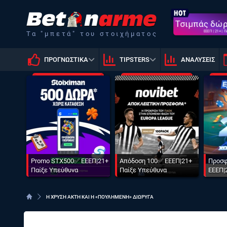
Τσιμπάς δώρα
ΕΕΕΠ | 21+ |
Τα "μπετά" του στοιχήματος
ΠΡΟΓΝΩΣΤΙΚΑ
TIPSTERS
ΑΝΑΛΥΣΕΙΣ
Promo STX500✅ ΕΕΕΠ|21+
Απόδοση 100✅ ΕΕΕΠ|21+
Προσφ
Παίξε Υπεύθυνα
Παίξε Υπεύθυνα
ΕΕΕΠ|
Η ΧΡΥΣΗ ΑΚΤΗ ΚΑΙ Η «ΠΟΥΛΗΜΕΝΗ» ΔΙΩΡΥΓΑ