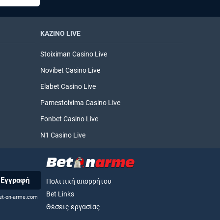
ΚΑΖΙΝΟ LIVE
Stoiximan Casino Live
Novibet Casino Live
Elabet Casino Live
Pamestoixima Casino Live
Fonbet Casino Live
N1 Casino Live
Εγγραφή
Πολιτική απορρήτου
Bet Links
et-on-arme.com
Θέσεις εργασίας