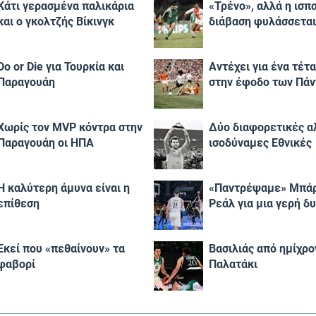
Κάτι γερασμένα παλικάρια
«Τρένο», αλλά η ισπ
και ο γκολτζής Βίκινγκ
διάβαση φυλάσσεται
Do or Die για Τουρκία και
Αντέχει για ένα τέτ
Παραγουάη
στην έφοδο των Πάν
Χωρίς τον MVP κόντρα στην
Δύο διαφορετικές α
Παραγουάη οι ΗΠΑ
ισοδύναμες Εθνικές
Η καλύτερη άμυνα είναι η
«Παντρέψαμε» Μπάρ
επίθεση
Ρεάλ για μια γερή δ
Εκεί που «πεθαίνουν» τα
Βασιλιάς από ημίχρο
φαβορί
Παλατάκι