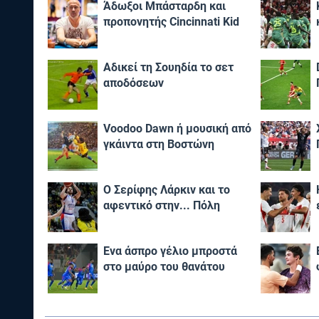
Άδωξοι Μπάσταρδη και
προπονητής Cincinnati Kid
Αδικεί τη Σουηδία το σετ
αποδόσεων
Voodoo Dawn ή μουσική από
γκάιντα στη Βοστώνη
Ο Σερίφης Λάρκιν και το
αφεντικό στην... Πόλη
Ένα άσπρο γέλιο μπροστά
στο μαύρο του θανάτου