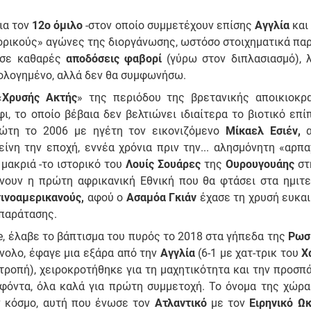
ια τον
12ο όμιλο
-στον οποίο συμμετέχουν επίσης
Αγγλία
κα
μπορικούς» αγώνες της διοργάνωσης, ωστόσο στοιχηματικά πα
 σε καθαρές
αποδόσεις φαβορί
(γύρω στον διπλασιασμό), 
ιολογημένο, αλλά δεν θα συμφωνήσω.
«
Χρυσής Ακτής
» της περιόδου της βρετανικής αποικιοκρα
ι, το οποίο βέβαια δεν βελτιώνει ιδιαίτερα το βιοτικό επ
ρώτη το 2006 με ηγέτη τον εικονιζόμενο
Μίκαελ Εσιέν,
α
νη την εποχή, εννέα χρόνια πριν την... αλησμόνητη «αρπα
 μακριά -το ιστορικό του
Λουίς Σουάρες
της
Ουρουγουάης
στ
ίνουν η πρώτη αφρικανική Εθνική που θα φτάσει στα ημιτε
ινοαμερικανούς,
αφού ο
Ασαμόα Γκιάν
έχασε τη χρυσή ευκαι
 παράτασης.
e, έλαβε το βάπτισμα του πυρός το 2018 στα γήπεδα της
Ρωσ
νολο, έφαγε μια εξάρα από την
Αγγλία
(6-1 με χατ-τρικ του
Χ
τροπή), χειροκροτήθηκε για τη μαχητικότητα και την προσπ
 φόντα, όλα καλά για πρώτη συμμετοχή. Το όνομα της χώρα
 κόσμο, αυτή που ένωσε τον
Ατλαντικό
με τον
Ειρηνικό Ω