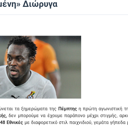
ημένη» Διώρυγα
ώνεται τα ξημερώματα της
Πέμπτης
η πρώτη αγωνιστική τ
κής,
δεν μπορούμε να έχουμε παράπονο μέχρι στιγμής, αρκ
48 Εθνικές
με διαφορετικό στιλ παιχνιδιού, γεμάτα γήπεδα