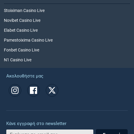
Stoiximan Casino Live
Novibet Casino Live
Elabet Casino Live
Pamestoixima Casino Live
Fonbet Casino Live
N1 Casino Live
Ακολουθήστε μας
Κάνε εγγραφή στο newsletter