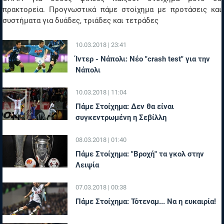
πρακτορεία. Προγνωστικά πάμε στοίχημα με προτάσεις και
συστήματα για δυάδες, τριάδες και τετράδες
10.03.2018 | 23:41
Ίντερ - Νάπολι: Νέο "crash test" για την
Νάπολι
10.03.2018 | 11:04
Πάμε Στοίχημα: Δεν θα είναι
συγκεντρωμένη η Σεβίλλη
08.03.2018 | 01:40
Πάμε Στοίχημα: "Βροχή" τα γκολ στην
Λειψία
07.03.2018 | 00:38
Πάμε Στοίχημα: Τότεναμ... Να η ευκαιρία!